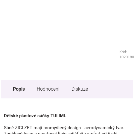
Kód:
Kód:
1267120
1020180
Popis
Hodnocení
Diskuze
Dětské plastové sáňky TULIMI.
Sáně ZIGI ZET mají promyšlený design - aerodynamický tvar.
Zaoblené tvary a sportovní linie zajišťují komfort při jízdě.