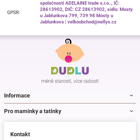
společnosti ADELAINE trade s.r.o.., IČ:
28613902, DIČ: CZ 28613902, sídlo: Mosty
GPSR
:
u Jablunkova 799, 739 98 Mosty u
Jablunkova | velkoobchod@nellys.cz
Z
á
p
a
t
í
méně starostí, více radostí
Informace
Pro maminky a tatínky
Kontakt