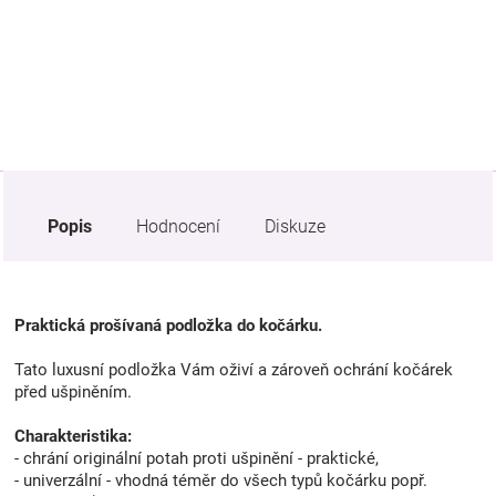
Značky
Blog
Hračkářství
Přihlášení
Popis
Hodnocení
Diskuze
Praktická prošívaná podložka do kočárku.
Tato luxusní podložka Vám oživí a zároveň ochrání kočárek
před ušpiněním.
Charakteristika:
- chrání originální potah proti ušpinění - praktické,
- univerzální - vhodná téměr do všech typů kočárku popř.