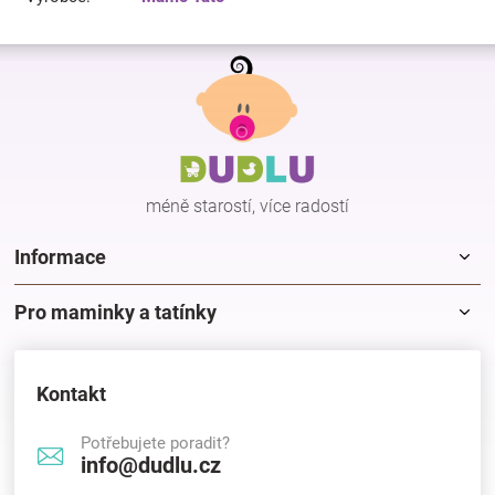
Z
á
p
a
t
í
méně starostí, více radostí
Informace
Pro maminky a tatínky
Kontakt
Potřebujete poradit?
info@dudlu.cz