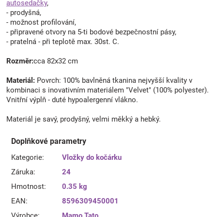
autosedačky
,
- prodyšná,
- možnost profilování,
- připravené otvory na 5-ti bodové bezpečnostní pásy,
- pratelná - při teplotě max. 30st. C.
Rozměr:
cca 82x32 cm
Materiál:
Povrch: 100% bavlněná tkanina nejvyšší kvality v
kombinaci s inovativním materiálem "Velvet" (100% polyester).
Vnitřní výplň - duté hypoalergenní vlákno.
Materiál je savý, prodyšný, velmi měkký a hebký.
Doplňkové parametry
Kategorie
:
Vložky do kočárku
Záruka
:
24
Hmotnost
:
0.35 kg
EAN
:
8596309450001
Výrobce
:
Mamo Tato