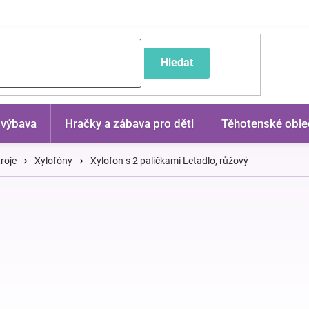
častější dotazy
Hledat
 výbava
Hračky a zábava pro děti
Těhotenské oble
roje
Xylofóny
Xylofon s 2 paličkami Letadlo, růžový