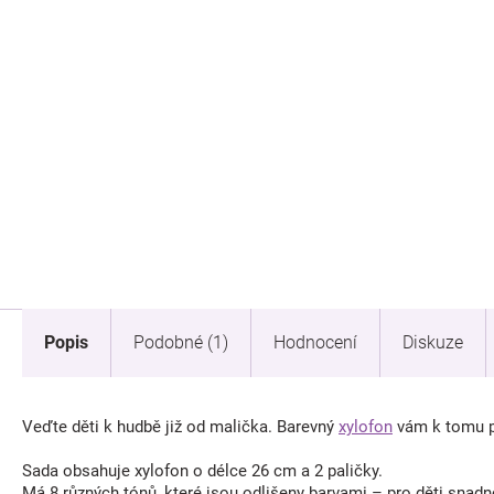
Popis
Podobné (1)
Hodnocení
Diskuze
Veďte děti k hudbě již od malička. Barevný
xylofon
vám k tomu 
Sada obsahuje xylofon o délce 26 cm a 2 paličky.
Má 8 různých tónů, které jsou odlišeny barvami – pro děti snad