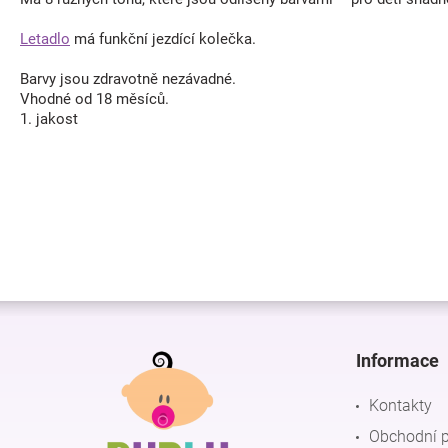
Letadlo
má funkční jezdící kolečka.
Barvy jsou zdravotně nezávadné.
Vhodné od 18 měsíců.
1. jakost
Z
á
p
Informace
a
t
Kontakty
í
Obchodní 