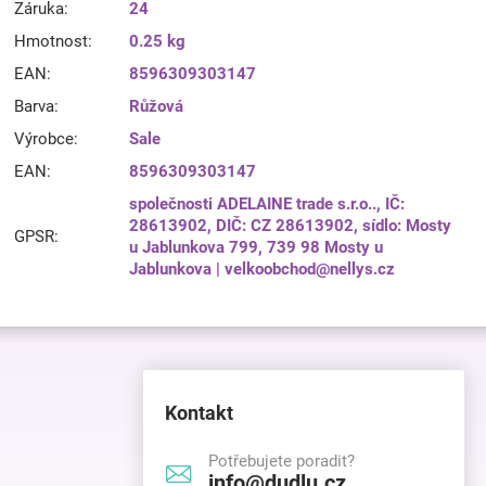
Záruka
:
24
Hmotnost
:
0.25 kg
EAN
:
8596309303147
Barva
:
Růžová
Výrobce
:
Sale
EAN
:
8596309303147
společnosti ADELAINE trade s.r.o.., IČ:
28613902, DIČ: CZ 28613902, sídlo: Mosty
GPSR
:
u Jablunkova 799, 739 98 Mosty u
Jablunkova | velkoobchod@nellys.cz
Kontakt
Potřebujete poradit?
info@dudlu.cz