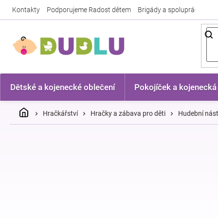
Přejít
Kontakty
Podporujeme Radost dětem
Brigády a spolupráce
Nej
na
obsah
Dětské a kojenecké oblečení
Pokojíček a kojenecká
Domů
Hračkářství
Hračky a zábava pro děti
Hudební nást