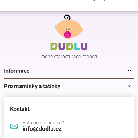
Z
á
p
a
t
í
méně starostí, více radostí
Informace
Pro maminky a tatínky
Kontakt
Potřebujete poradit?
info@dudlu.cz