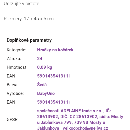
Udržujte v čistotě.
Rozměry: 17 x 45 x 5 cm
Doplňkové parametry
Kategorie
:
Hračky na kočárek
Záruka
:
24
Hmotnost
:
0.09 kg
EAN
:
5901435413111
Barva
:
Šedá
Výrobce
:
BabyOno
EAN
:
5901435413111
společnosti ADELAINE trade s.r.o.., IČ:
28613902, DIČ: CZ 28613902, sídlo: Mosty
GPSR
:
u Jablunkova 799, 739 98 Mosty u
Jablunkova | velkoobchod@nellys.cz