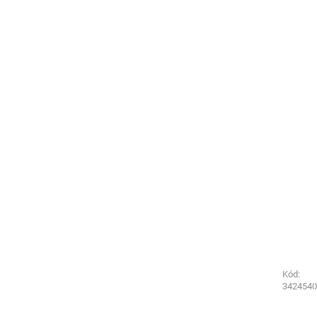
Kód:
Kód:
7556520
3424540