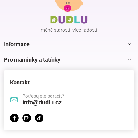
p
a
t
í
méně starostí, více radostí
Informace
Pro maminky a tatínky
Kontakt
Potřebujete poradit?
info@dudlu.cz