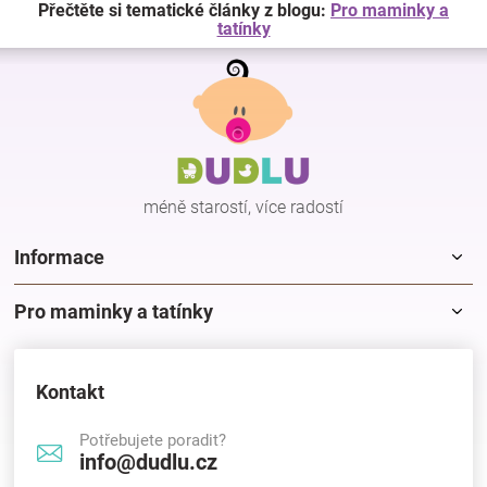
Přečtěte si tematické články z blogu:
Pro maminky a
tatínky
Z
á
p
a
t
í
méně starostí, více radostí
Informace
Pro maminky a tatínky
Kontakt
Potřebujete poradit?
info@dudlu.cz