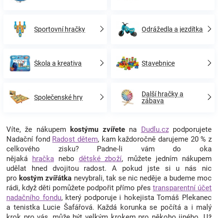
Sportovní hračky
Odrážedla a jezdítka
Škola a kreativa
Stavebnice
Další hračky a
Společenské hry
zábava
Víte, že nákupem
kostýmu zvířete
na
Dudlu.cz
podporujete
Nadační fond
Radost dětem
, kam každoročně darujeme 20 % z
celkového zisku? Padne-li vám do oka
nějaká
hračka
nebo
dětské zboží
, můžete jedním nákupem
udělat hned dvojitou radost. A pokud jste si u nás nic
pro
kostým zvířátka
nevybrali, tak se nic neděje a budeme moc
rádi, když děti pomůžete podpořit přímo přes
transparentní účet
nadačního fondu
, který podporuje i hokejista Tomáš Plekanec
a tenistka Lucie Šafářová. Každá korunka se počítá a i malý
krok pro vás, může být velkým krokem pro někoho jiného. Už