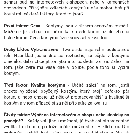
sehnat buď na internetových e-shopech, nebo v kamenných
Značky
obchodech. Při výběru zvířecích kostýmů u nás mohou hrát při
koupi roli některé faktory. Které to jsou?
Blog
První faktor: Cena -
Kostýmy jsou v různém cenovém rozpětí.
Můžeme je sehnat od několika stovek korun až do zhruba
tisíce korun. Cena kostýmu úzce souviset s kvalitou.
Hračkářství
Druhý faktor: Vybrané zvíře -
I zvíře zde hraje velmi podstatnou
Přihlášení
roli. Například jedno dítě se rozhodne, že půjde v kostýmu
čmeláka, další chce jít za rybu a to poslední za lva. Záleží na
tom, jaké zvíře má vaše dítě v oblibě, podle toho si vybírá
kostým.
Třetí faktor: Kvalita kostýmu -
Určitě záleží na tom, jestli
chcete vyloženě obyčejný kostým, který stojí defakto pár
korun, a nebo chcete už nějaký propracovanější a kvalitnější
kostým a v tom případě si za něj připlatíte za kvalitu.
Čtvrtý faktor: Výběr na internetovém e-shopu, nebo klasicky na
prodejně? -
Každý volí jinou možnost, já bych asi stoprocentně
zvolila tu druhou, protože máte možnost si v klidu kostým
vyzkoušet a vidět, jestli vám bude vyhovovat či nikoliv. Ale jak