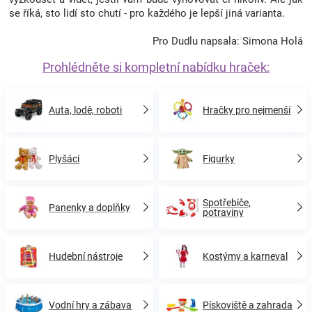
se říká, sto lidí sto chutí - pro každého je lepší jiná varianta.
Pro Dudlu napsala: Simona Holá
Prohlédněte si kompletní nabídku hraček:
Auta, lodě, roboti
Hračky pro nejmenší
Plyšáci
Figurky
Spotřebiče,
Panenky a doplňky
potraviny
Hudební nástroje
Kostýmy a karneval
Vodní hry a zábava
Pískoviště a zahrada