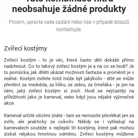
Hračky
a
Zvířecí kostýmy
zábava
Zvířecí kostým - to je věc, která často děti dokáže přímo
pro
nadchnout. Co to takový zvířecí kostým je a na co se hodí? Je
to pomůcka, jak dítěti ukázat možnosti fantazie a proměnit je v
reálné. Kostým zvířete totiž může být jakýkoliv - dítě se může
děti
převléct za medvěda, za lišku, za zebru, za čmeláka - je jen na
něm, jaký zvířecí kostým si zvolí. Hodí se nejčastěji na
Těhotenské
příležitosti jako je karneval, nebo když jsou nějaké výjimečné
akce.
oblečení
Karneval určitě všichni znáte - tam se nemusíte převlékat jen za
zvíře, ale prakticky za cokoliv. Někdy se i vyhlašují na
karnevalech soutěže o nejlepší tři kostýmy, které pak mohou
Novinky
získat nějakou hmotnou odměnu. Zvířecí kostýmy můžeme