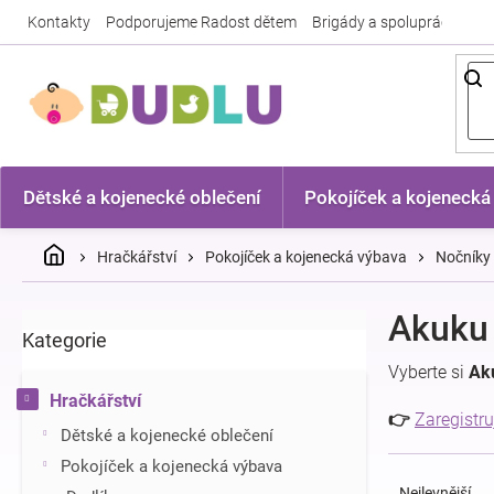
Přejít
Kontakty
Podporujeme Radost dětem
Brigády a spolupráce
Nej
na
obsah
Dětské a kojenecké oblečení
Pokojíček a kojenecká
Domů
Hračkářství
Pokojíček a kojenecká výbava
Nočníky
P
Akuku 
Kategorie
Přeskočit
o
kategorie
s
Vyberte si
Ak
t
Hračkářství
r
👉
Zaregistru
Dětské a kojenecké oblečení
a
Ř
n
Pokojíček a kojenecká výbava
a
n
Nejlevnější