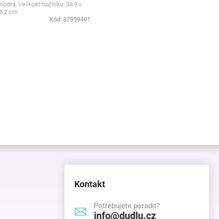
modrá, Velikost nočníku: 34,9 x
26,2 cm
Kód:
37959401
Kontakt
Potřebujete poradit?
info@dudlu.cz