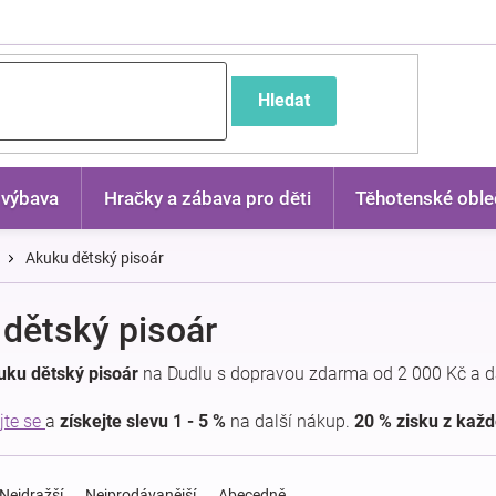
častější dotazy
Hledat
 výbava
Hračky a zábava pro děti
Těhotenské oble
Akuku dětský pisoár
dětský pisoár
uku dětský pisoár
na Dudlu s dopravou zdarma od 2 000 Kč a d
jte se
a
získejte slevu 1 - 5 %
na další nákup.
20 % zisku z kaž
Nejdražší
Nejprodávanější
Abecedně