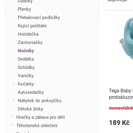
Dudlíky
z
í
Plenky
e
p
V
Přebalovací podložky
n
a
ý
í
n
Kojící polštáře
p
p
e
i
Hnízdečka
r
l
s
Zavinovačky
o
p
d
Nočníky
r
u
Sedátka
o
k
d
Schůdky
t
u
Vaničky
ů
k
Kočárky
t
Tega Baby 
Autosedačky
ů
protiskluzo
Nábytek do pokojíčku
Duha - tyrk
momentálně
Dětské žínky
Hračky a zábava pro děti
189 Kč
Těhotenské oblečení