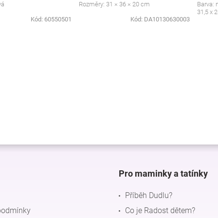
vá
Rozměry: 31 × 36 × 20 cm
Barva: 
31,5 x 
Kód:
60550501
Kód:
DA10130630003
O
v
l
á
d
a
c
í
p
r
v
k
y
v
Pro maminky a tatínky
ý
p
Příběh Dudlu?
i
s
podmínky
Co je Radost dětem?
u