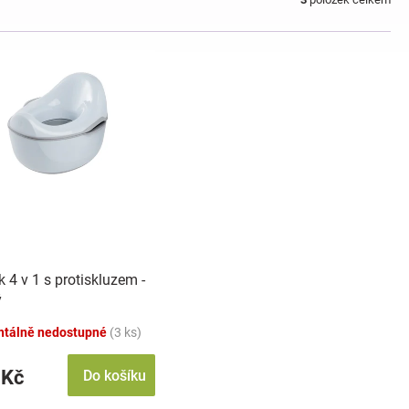
 4 v 1 s protiskluzem -
ý
tálně nedostupné
(3 ks)
 Kč
Do košíku