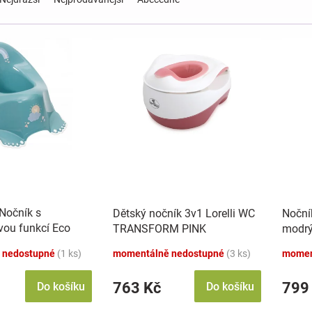
Nočník s
Dětský nočník 3v1 Lorelli WC
Nočník
vou funkcí Eco
TRANSFORM PINK
modr
ysový
 nedostupné
(1 ks)
momentálně nedostupné
(3 ks)
momen
763 Kč
799
Do košíku
Do košíku