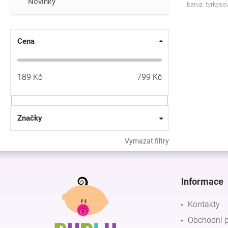
Novinky
barva: tyrkyso
Cena
189
Kč
799
Kč
Značky
Vymazat filtry
Z
á
p
Informace
a
t
Kontakty
í
Obchodní 