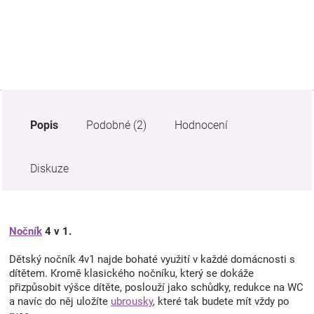
Značky
Blog
Hračkářství
Popis
Podobné (2)
Hodnocení
Přihlášení
Diskuze
Nočník
4 v 1.
Dětský nočník 4v1 najde bohaté využití v každé domácnosti s
dítětem. Kromě klasického nočníku, který se dokáže
přizpůsobit výšce dítěte, poslouží jako schůdky, redukce na WC
a navíc do něj uložíte
ubrousky
, které tak budete mít vždy po