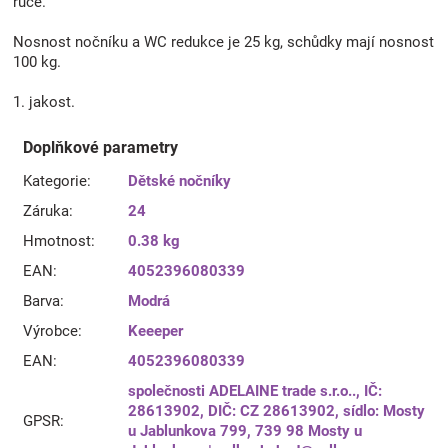
ruce.
Nosnost nočníku a WC redukce je 25 kg, schůdky mají nosnost
100 kg.
1. jakost.
Doplňkové parametry
Kategorie
:
Dětské nočníky
Záruka
:
24
Hmotnost
:
0.38 kg
EAN
:
4052396080339
Barva
:
Modrá
Výrobce
:
Keeeper
EAN
:
4052396080339
společnosti ADELAINE trade s.r.o.., IČ:
28613902, DIČ: CZ 28613902, sídlo: Mosty
GPSR
:
u Jablunkova 799, 739 98 Mosty u