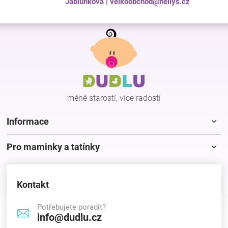
Jablunkova | velkoobchod@nellys.cz
Z
á
p
a
t
í
méně starostí, více radostí
Informace
Pro maminky a tatínky
Kontakt
Potřebujete poradit?
info@dudlu.cz