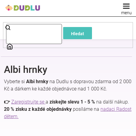
Přejít
na
obsah
Dětské
Hledat
a
kojenecké
Albi hrnky
oblečení
Vyberte si
Albi hrnky
na Dudlu s dopravou zdarma od 2 000
Pokojíček
Kč a dárkem ke každé objednávce nad 1 000 Kč.
👉
Zaregistrujte se
a
získejte slevu 1 - 5 %
na další nákup.
a
20 % zisku z každé objednávky
posíláme na
nadaci Radost
dětem.
kojenecká
výbava