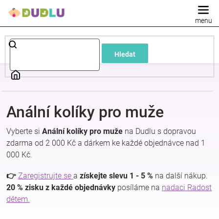
Přejít
na
obsah
Dětské
Hledat
a
kojenecké
Anální kolíky pro muže
oblečení
Vyberte si
Anální kolíky pro muže
na Dudlu s dopravou
Pokojíček
zdarma od 2 000 Kč a dárkem ke každé objednávce nad 1
000 Kč.
a
👉
Zaregistrujte se
a
získejte slevu 1 - 5 %
na další nákup.
20 % zisku z každé objednávky
posíláme na
nadaci Radost
kojenecká
dětem.
výbava