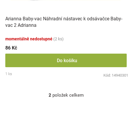
Značky
Arianna Baby-vac Náhradní nástavec k odsávačce Baby-
Blog
vac 2 Adrianna
Hračkářství
momentálně nedostupné
(2 ks)
86 Kč
Přihlášení
Do košíku
1 ks
Kód:
14940301
2
položek celkem
O
v
l
á
d
a
c