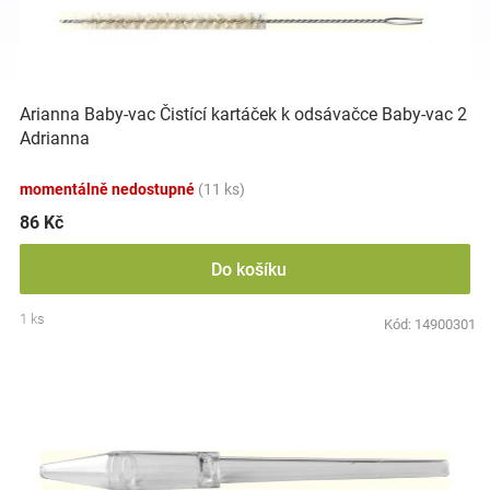
i
r
s
o
p
d
Hračky
r
u
o
k
a
Arianna Baby-vac Čistící kartáček k odsávačce Baby-vac 2
d
t
Adrianna
u
ů
zábava
k
momentálně nedostupné
(11 ks)
t
ů
86 Kč
pro
Do košíku
děti
1 ks
Kód:
14900301
Těhotenské
oblečení
Novinky