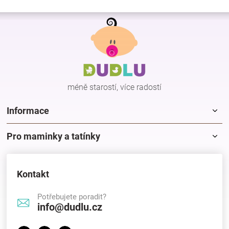
í
Z
p
r
á
v
p
k
a
y
t
v
í
ý
p
méně starostí, více radostí
i
s
Informace
u
Pro maminky a tatínky
Kontakt
Potřebujete poradit?
info@dudlu.cz