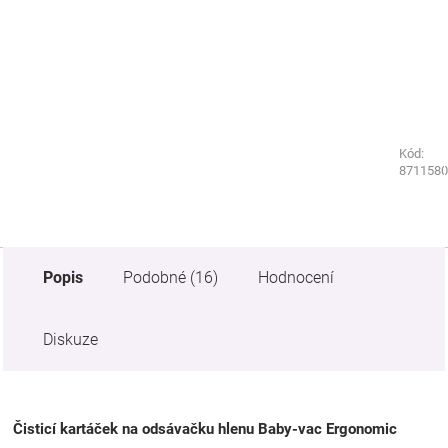
Kód:
Kód:
1494030
8711580
Popis
Podobné (16)
Hodnocení
Diskuze
Čisticí kartáček na odsávačku hlenu Baby-vac Ergonomic