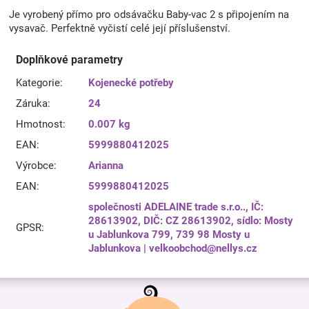
Je vyrobený přímo pro odsávačku Baby-vac 2 s připojením na
vysavač. Perfektně vyčistí celé její příslušenství.
Doplňkové parametry
Kategorie
:
Kojenecké potřeby
Záruka
:
24
Hmotnost
:
0.007 kg
EAN
:
5999880412025
Výrobce
:
Arianna
EAN
:
5999880412025
společnosti ADELAINE trade s.r.o.., IČ:
28613902, DIČ: CZ 28613902, sídlo: Mosty
GPSR
:
u Jablunkova 799, 739 98 Mosty u
Jablunkova | velkoobchod@nellys.cz
Z
á