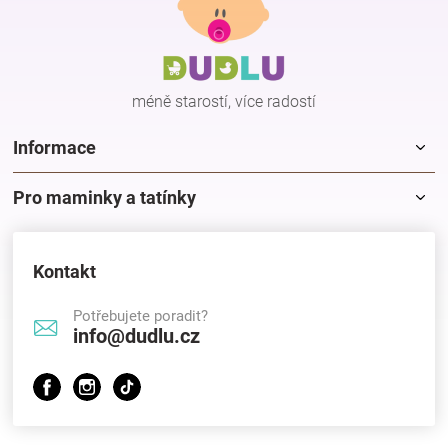
p
a
t
í
méně starostí, více radostí
Informace
Pro maminky a tatínky
Kontakt
Potřebujete poradit?
info@dudlu.cz