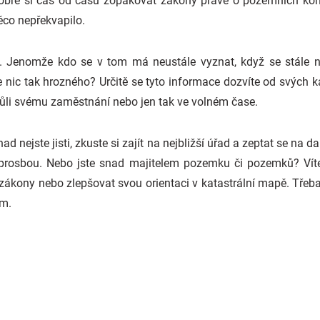
 dobré si čas od času zopakovat zákony právě o pozemních kom
ěco nepřekvapilo.
á. Jenomže kdo se v tom má neustále vyznat, když se stále 
e nic tak hrozného? Určitě se tyto informace dozvíte od svých k
vůli svému zaměstnání nebo jen tak ve volném čase.
ad nejste jisti, zkuste si zajít na nejbližší úřad a zeptat se na 
 prosbou. Nebo jste snad majitelem pozemku či pozemků? Vít
zákony nebo zlepšovat svou orientaci v katastrální mapě. Třeba
em.