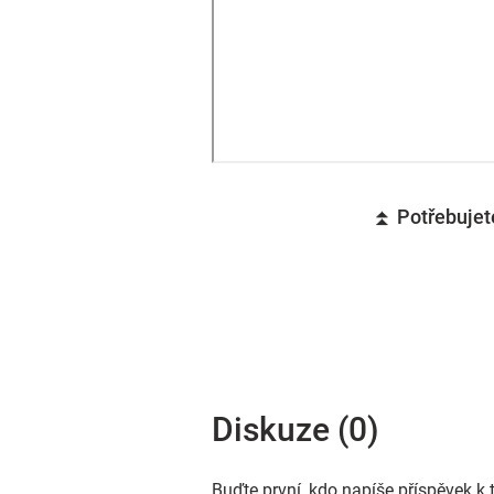
⏫ Potřebujete
Diskuze (0)
Buďte první, kdo napíše příspěvek k 