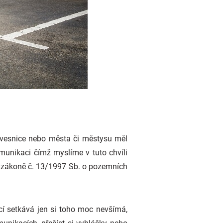
 vesnice nebo města či městysu měl
munikaci čímž myslíme v tuto chvíli
 v zákoně č. 13/1997 Sb. o pozemních
ací setkává jen si toho moc nevšímá,