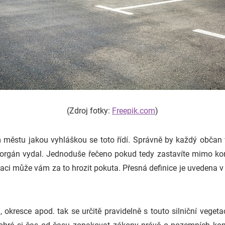
(Zdroj fotky:
Freepik.com
)
 městu jakou vyhláškou se toto řídí. Správně by každý občan
ý orgán vydal. Jednoduše řečeno pokud tedy zastavíte mimo ko
getaci může vám za to hrozit pokuta. Přesná definice je uvedena
, okresce apod. tak se určitě pravidelně s touto silniční veget