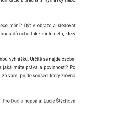
unikacích, přečíst si vyhlášky nebo
něco mění? Být v obraze a sledovat
amarádů nebo také z internetu, který
danou vyhlášku. Určitě se najde osoba,
e jaká máte práva a povinnosti? Po
 za vámi přijde soused, který zrovna
Pro
Dudlu
napsala: Lucie Štýchová