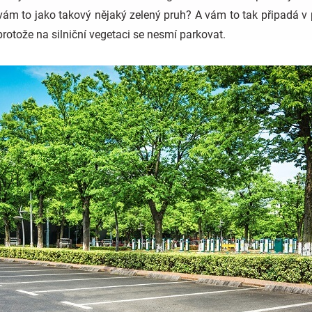
 vám to jako takový nějaký zelený pruh? A vám to tak připadá 
protože na silniční vegetaci se nesmí parkovat.