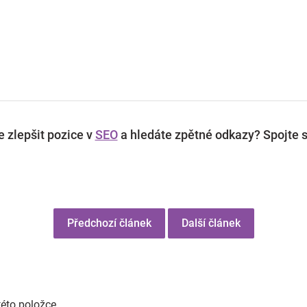
 zlepšit pozice v
SEO
a hledáte zpětné odkazy? Spojte s
Předchozí článek
Další článek
této položce.