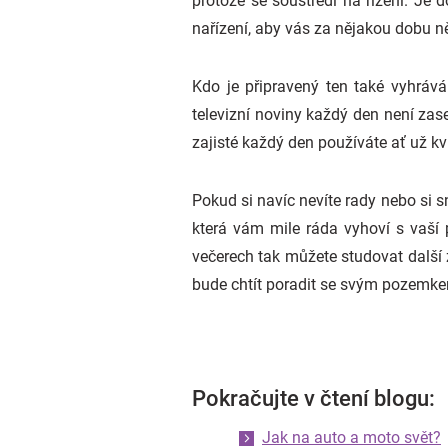
protože se soustředí na řízení. Je
nařízení, aby vás za nějakou dobu n
Kdo je připravený ten také vyhráv
televizní noviny každý den není zas
zajisté každý den používáte ať už k
Pokud si navíc nevíte rady nebo si sn
která vám mile ráda vyhoví s vaší
večerech tak můžete studovat další 
bude chtít poradit se svým pozemk
Pokračujte v čtení blogu:
Jak na auto a moto svět?