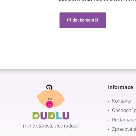
Přidat komentář
Z
á
p
Informace
a
t
Kontakty
í
Obchodní 
Reklamace 
méně starostí, více radostí
Zpracování