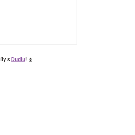
íly s
Dudlu
! ⏫