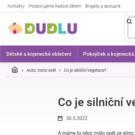
Přejít
Kontakty
Podporujeme Radost dětem
Brigády a spolupráce
Nej
na
obsah
Dětské a kojenecké oblečení
Pokojíček a kojenecká
Domů
Auto, moto svět
Co je silniční vegetace?
Co je silniční 
30.5.2022
A máme tu něco málo opět ze silnic. 