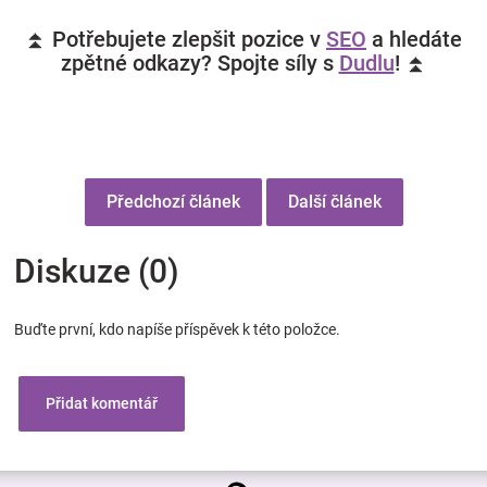
⏫ Potřebujete zlepšit pozice v
SEO
a hledáte
zpětné odkazy? Spojte síly s
Dudlu
! ⏫
Předchozí článek
Další článek
Diskuze (0)
Buďte první, kdo napíše příspěvek k této položce.
Přidat komentář
Z