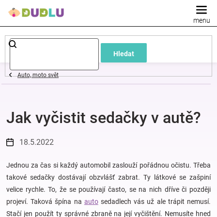
Přejít
na
obsah
Dětské
Hledat
a
Auto, moto svět
kojenecké
Jak vyčistit sedačky v autě?
oblečení
Pokojíček
18.5.2022
a
Jednou za čas si každý automobil zaslouží pořádnou očistu. Třeba
takové sedačky dostávají obzvlášť zabrat. Ty látkové se zašpiní
velice rychle. To, že se používají často, se na nich dříve či později
kojenecká
projeví. Taková špína na
auto
sedadlech vás už ale trápit nemusí.
Stačí jen použít ty správné zbraně na její vyčištění. Nemusíte hned
výbava