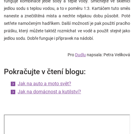
funguje kombinace jedlé sody a teplé vody. Smíchejte ve sklenici
jedlou sodu s teplou vodou, a to v poměru 1:3. Kartáčem tuto směs
naneste a znečištěná místa a nechte nějakou dobu působit. Poté
setřete namočeným hadříkem. Další možností je pak použití pracího
prášku, který můžete taktéž rozmíchat ve vodě a použít stejně jako
jedlou sodu. Dobře funguje i přípravek na nádobí.
Pro
Dudlu
napsala: Petra Velíková
Pokračujte v čtení blogu:
Jak na auto a moto svět?
Jak na domácnost a kutilství?