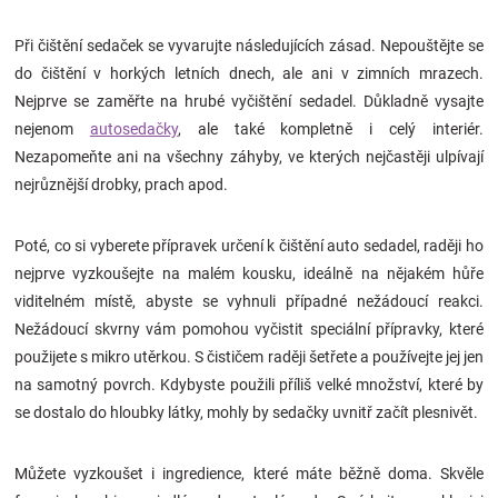
Značky
Při čištění sedaček se vyvarujte následujících zásad. Nepouštějte se
do čištění v horkých letních dnech, ale ani v zimních mrazech.
Blog
Nejprve se zaměřte na hrubé vyčištění sedadel. Důkladně vysajte
nejenom
autosedačky
, ale také kompletně i celý interiér.
Hračkářství
Nezapomeňte ani na všechny záhyby, ve kterých nejčastěji ulpívají
nejrůznější drobky, prach apod.
Přihlášení
Poté, co si vyberete přípravek určení k čištění auto sedadel, raději ho
nejprve vyzkoušejte na malém kousku, ideálně na nějakém hůře
viditelném místě, abyste se vyhnuli případné nežádoucí reakci.
Nežádoucí skvrny vám pomohou vyčistit speciální přípravky, které
použijete s mikro utěrkou. S čističem raději šetřete a používejte jej jen
na samotný povrch. Kdybyste použili příliš velké množství, které by
se dostalo do hloubky látky, mohly by sedačky uvnitř začít plesnivět.
Můžete vyzkoušet i ingredience, které máte běžně doma. Skvěle