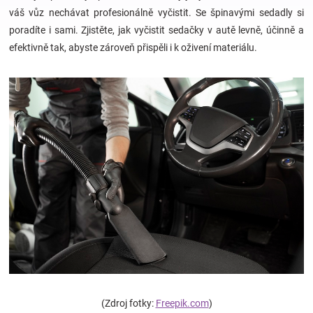
váš vůz nechávat profesionálně vyčistit. Se špinavými sedadly si
poradíte i sami. Zjistěte, jak vyčistit sedačky v autě levně, účinně a
Hračky
efektivně tak, abyste zároveň přispěli i k oživení materiálu.
a
zábava
pro
děti
Těhotenské
oblečení
Novinky
(Zdroj fotky:
Freepik.com
)