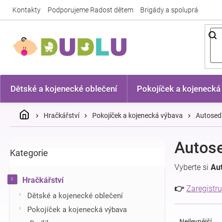
Přejít
Kontakty
Podporujeme Radost dětem
Brigády a spolupráce
Nej
na
obsah
Dětské a kojenecké oblečení
Pokojíček a kojenecká
Domů
Hračkářství
Pokojíček a kojenecká výbava
Autosed
P
Autose
Kategorie
Přeskočit
o
kategorie
s
Vyberte si
Aut
t
Hračkářství
r
👉
Zaregistru
Dětské a kojenecké oblečení
a
Ř
n
Pokojíček a kojenecká výbava
a
n
Nejlevnější