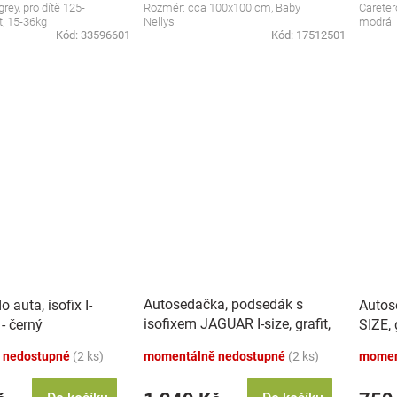
grey, pro dítě 125-
Rozměr: cca 100x100 cm, Baby
Caretero
t, 15-36kg
Nellys
modrá
Kód:
33596601
Kód:
17512501
Autosedačka, podsedák s
 auta, isofix I-
Autos
isofixem JAGUAR I-size, grafit,
- černý
SIZE, 
(125-150)
 nedostupné
(2 ks)
momentálně nedostupné
(2 ks)
momen