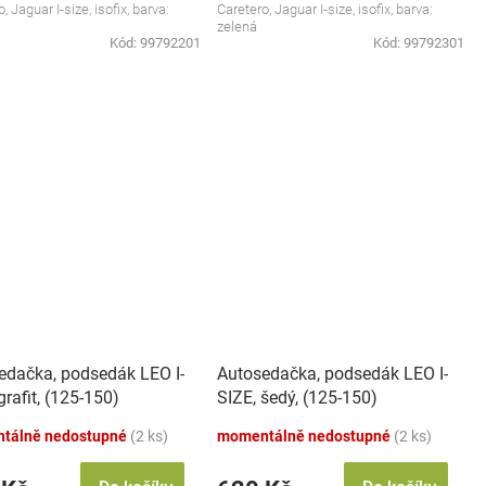
, Jaguar I-size, isofix, barva:
Caretero, Jaguar I-size, isofix, barva:
zelená
Kód:
99792201
Kód:
99792301
edačka, podsedák LEO I-
Autosedačka, podsedák LEO I-
grafit, (125-150)
SIZE, šedý, (125-150)
tálně nedostupné
(2 ks)
momentálně nedostupné
(2 ks)