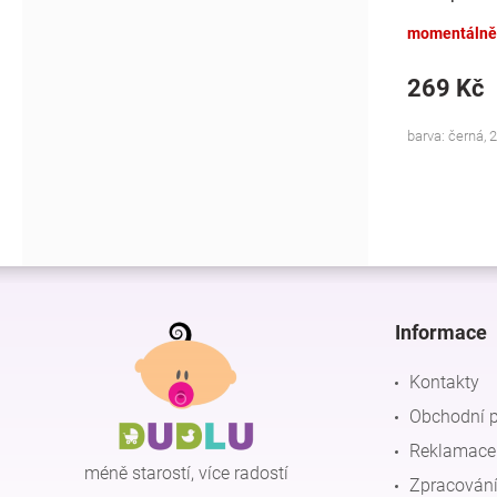
kapsářem 2
momentálně
269 Kč
barva: černá, 
Z
á
p
Informace
a
t
Kontakty
í
Obchodní 
Reklamace 
méně starostí, více radostí
Zpracování