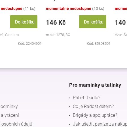
v1, černý
 nedostupné
(11 ks)
momentálně nedostupné
(10 ks)
momen
146 Kč
140
Do košíku
Do košíku
2v1, Caretero
nr.kat. 1278, BO
Vzor: S
Kód:
22404901
Kód:
85308501
O
v
l
á
d
Pro maminky a tatínky
a
c
Příběh Dudlu?
í
p
podmínky
Co je Radost dětem?
r
a vrácení
Brigády a spolupráce?
v
k
 osobních údajů
Jak ušetřit peníze za náku
y