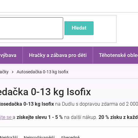
častější dotazy
Hledat
 výbava
Hračky a zábava pro děti
Těhotenské oble
ačky
Autosedačka 0-13 kg Isofix
dačka 0-13 kg Isofix
osedačka 0-13 kg Isofix
na Dudlu s dopravou zdarma od 2 000
jte se
a
získejte slevu 1 - 5 %
na další nákup.
20 % zisku z kaž
Nejdražší
Nejprodávanější
Abecedně