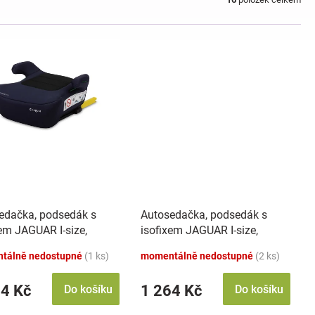
edačka, podsedák s
Autosedačka, podsedák s
xem JAGUAR I-size,
isofixem JAGUAR I-size,
 (125-150)
zelená (125-150)
tálně nedostupné
(1 ks)
momentálně nedostupné
(2 ks)
64 Kč
1 264 Kč
Do košíku
Do košíku