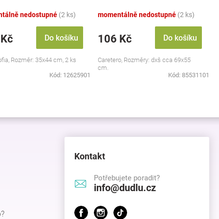
tálně nedostupné
(2 ks)
momentálně nedostupné
(2 ks)
 Kč
106 Kč
Do košíku
Do košíku
ofia, Rozměr: 35x44 cm, 2 ks
Caretero, Rozměry: dxš cca 69x55
cm.
Kód:
12625901
Kód:
85531101
Kontakt
Potřebujete poradit?
info@dudlu.cz
p?