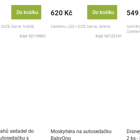
620 Kč
549
Do košíku
Do košíku
I-SIZE, barva: hnědá
Caretero, LEO I-SIZE, barva: zelená
rozměry
Careter
Kód:
92119901
Kód:
92122101
tahů sedadel do
Moskytiéra na autosedačku
Disney
utosedačku s
BabyOno
2 ks -