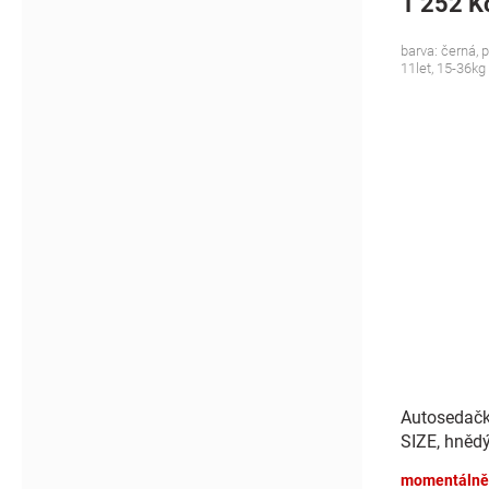
1 252 K
barva: černá, 
11let, 15-36kg
Autosedačk
SIZE, hněd
momentálně