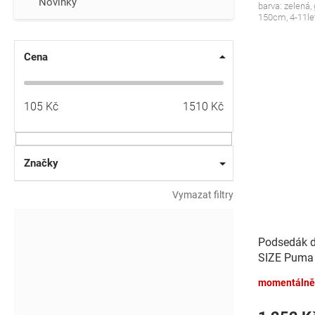
Novinky
barva: zelená, 
150cm, 4-11le
Cena
105
Kč
1510
Kč
Značky
Vymazat filtry
Podsedák do
SIZE Puma 
momentálně