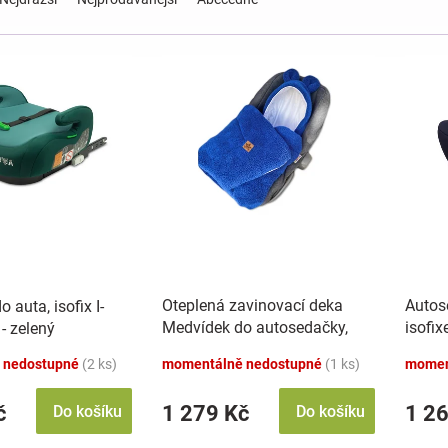
Oteplená zavinovací deka
Autos
 auta, isofix I-
Medvídek do autosedačky,
isofi
- zelený
100x100 cm, modrá
modrá
 nedostupné
(2 ks)
momentálně nedostupné
(1 ks)
momen
č
1 279 Kč
1 2
Do košíku
Do košíku