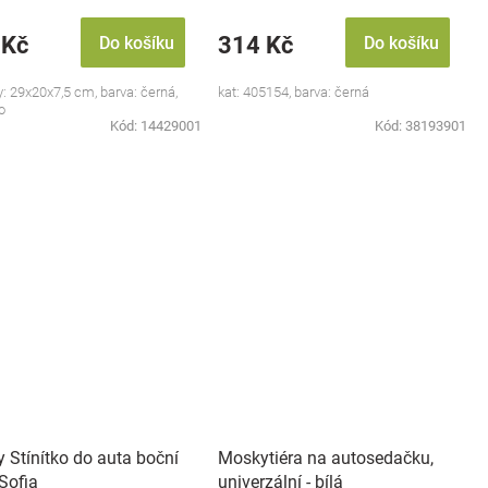
 Kč
314 Kč
Do košíku
Do košíku
: 29x20x7,5 cm, barva: černá,
kat: 405154, barva: černá
o
Kód:
14429001
Kód:
38193901
 Stínítko do auta boční
Moskytiéra na autosedačku,
 Sofia
univerzální - bílá