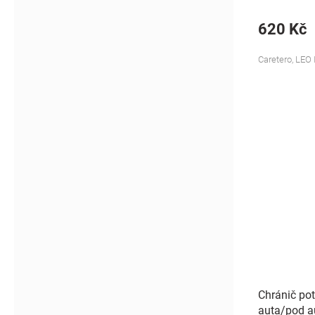
620 Kč
Caretero, LEO 
Chránič po
auta/pod a