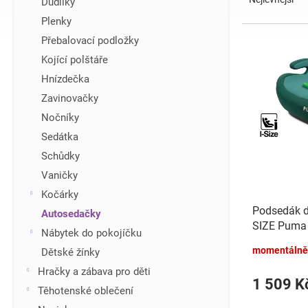
Dudlíky
z
í
Plenky
e
p
V
Přebalovací podložky
n
a
ý
í
n
Kojící polštáře
p
p
e
i
Hnízdečka
r
l
s
Zavinovačky
o
p
d
Nočníky
r
u
Sedátka
o
k
d
Schůdky
t
u
Vaničky
ů
k
Kočárky
t
Podsedák do
Autosedačky
ů
SIZE Puma 
Nábytek do pokojíčku
momentálně
Dětské žínky
Hračky a zábava pro děti
1 509 K
Těhotenské oblečení