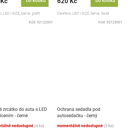
 Kč
620 Kč
Do košíku
Do košíku
, LEO I-SIZE, barva: grafit
Caretero, LEO I-SIZE, barva: šedá
Kód:
92122001
Kód:
92123001
é zrcátko do auta s LED
Ochrana sedadla pod
ícením - černé
autosedačku - černý
tálně nedostupné
(4 ks)
momentálně nedostupné
(5 ks)