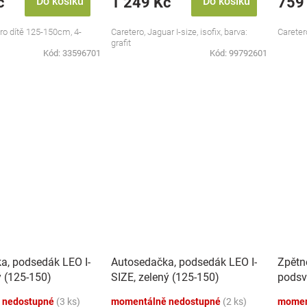
č
1 249 Kč
759
Do košíku
Do košíku
pro dítě 125-150cm, 4-
Caretero, Jaguar I-size, isofix, barva:
Caretero
grafit
Kód:
33596701
Kód:
99792601
a, podsedák LEO I-
Autosedačka, podsedák LEO I-
Zpětn
ý (125-150)
SIZE, zelený (125-150)
podsv
 nedostupné
(3 ks)
momentálně nedostupné
(2 ks)
momen