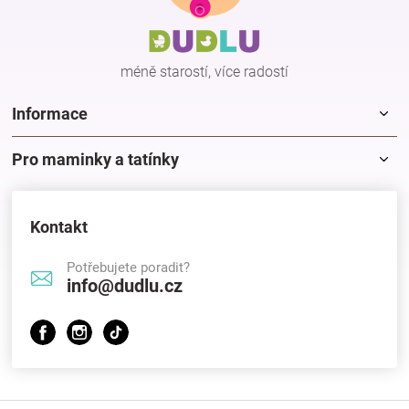
a
a
c
t
í
í
p
méně starostí, více radostí
r
v
k
Informace
y
v
Pro maminky a tatínky
ý
p
i
s
Kontakt
u
Potřebujete poradit?
info@dudlu.cz