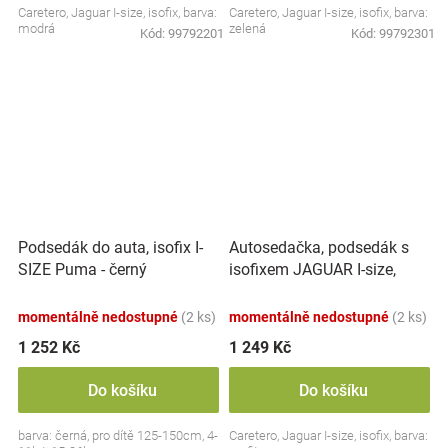
Caretero, Jaguar I-size, isofix, barva:
Caretero, Jaguar I-size, isofix, barva:
modrá
zelená
Kód:
99792201
Kód:
99792301
Autosedačka, podsedák s
Podsedák do auta, isofix I-
isofixem JAGUAR I-size,
SIZE Puma - černý
grafit, (125-150)
momentálně nedostupné
(2 ks)
momentálně nedostupné
(2 ks)
1 252 Kč
1 249 Kč
Do košíku
Do košíku
barva: černá, pro dítě 125-150cm, 4-
Caretero, Jaguar I-size, isofix, barva: