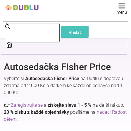
Přejít
na
obsah
Dětské
Hledat
a
kojenecké
Autosedačka Fisher Price
oblečení
Vyberte si
Autosedačka Fisher Price
na Dudlu s dopravou
Pokojíček
zdarma od 2 000 Kč a dárkem ke každé objednávce nad 1
000 Kč.
a
👉
Zaregistrujte se
a
získejte slevu 1 - 5 %
na další nákup.
20 % zisku z každé objednávky
posíláme na
nadaci Radost
kojenecká
dětem.
výbava