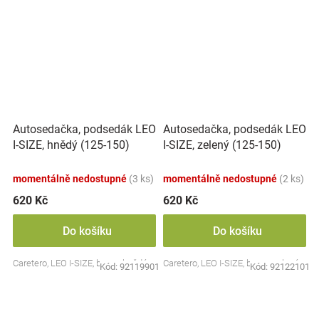
Autosedačka, podsedák LEO
Autosedačka, podsedák LEO
I-SIZE, hnědý (125-150)
I-SIZE, zelený (125-150)
momentálně nedostupné
(3 ks)
momentálně nedostupné
(2 ks)
620 Kč
620 Kč
Do košíku
Do košíku
Caretero, LEO I-SIZE, barva: hnědá
Caretero, LEO I-SIZE, barva: zelená
Kód:
92119901
Kód:
92122101