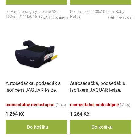
Značky
barva: zelená, grey, pro dítě 125-
Rozměr: cca 100x100 cm, Baby
150cm, 4-11let, 15-36kg
Nellys
Kód:
33596601
Kód:
17512501
Blog
Hračkářství
Přihlášení
Autosedačka, podsedák s
Autosedačka, podsedák s
isofixem JAGUAR I-size,
isofixem JAGUAR I-size,
modrá (125-150)
zelená (125-150)
momentálně nedostupné
(1 ks)
momentálně nedostupné
(2 ks)
1 264 Kč
1 264 Kč
Do košíku
Do košíku