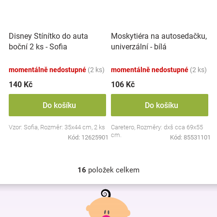
Disney Stínítko do auta
Moskytiéra na autosedačku,
boční 2 ks - Sofia
univerzální - bílá
momentálně nedostupné
(2 ks)
momentálně nedostupné
(2 ks)
140 Kč
106 Kč
Do košíku
Do košíku
Vzor: Sofia, Rozměr: 35x44 cm, 2 ks
Caretero, Rozměry: dxš cca 69x55
cm.
Kód:
12625901
Kód:
85531101
16
položek celkem
O
v
Z
l
á
á
p
d