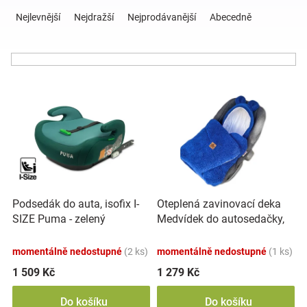
Ř
a
Nejlevnější
Nejdražší
Nejprodávanější
Abecedně
z
Hračky
e
n
a
í
V
p
ý
r
zábava
p
o
i
d
pro
s
u
p
k
děti
r
t
o
ů
Oteplená zavinovací deka
Podsedák do auta, isofix I-
d
Těhotenské
Medvídek do autosedačky,
SIZE Puma - zelený
u
100x100 cm, modrá
k
oblečení
momentálně nedostupné
(2 ks)
momentálně nedostupné
(1 ks)
t
ů
1 509 Kč
1 279 Kč
Novinky
Do košíku
Do košíku