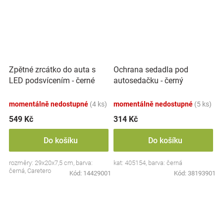
Zpětné zrcátko do auta s
Ochrana sedadla pod
LED podsvícením - černé
autosedačku - černý
momentálně nedostupné
(4 ks)
momentálně nedostupné
(5 ks)
549 Kč
314 Kč
Do košíku
Do košíku
rozměry: 29x20x7,5 cm, barva:
kat: 405154, barva: černá
černá, Caretero
Kód:
14429001
Kód:
38193901