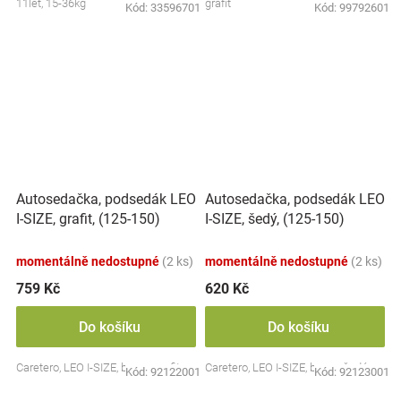
11let, 15-36kg
grafit
Kód:
33596701
Kód:
99792601
Autosedačka, podsedák LEO
Autosedačka, podsedák LEO
I-SIZE, grafit, (125-150)
I-SIZE, šedý, (125-150)
momentálně nedostupné
(2 ks)
momentálně nedostupné
(2 ks)
759 Kč
620 Kč
Do košíku
Do košíku
Caretero, LEO I-SIZE, barva: grafit
Caretero, LEO I-SIZE, barva: šedá
Kód:
92122001
Kód:
92123001