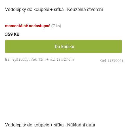
Vodolepky do koupele + síťka - Kouzelná stvoření
momentálně nedostupné
(7 ks)
359 Kč
Do košíku
Barney&Buddy , Věk: 12m +, roz. 23 x 27 cm
Kód:
11679901
Vodolepky do koupele + síťka - Nákladní auta