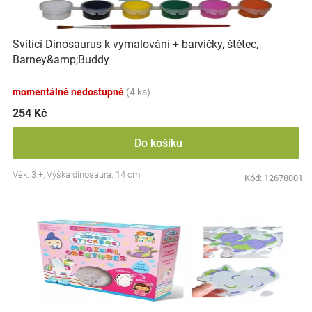
Značky
Svítící Dinosaurus k vymalování + barvičky, štětec,
Blog
Barney&amp;Buddy
Hračkářství
momentálně nedostupné
(4 ks)
254 Kč
Přihlášení
Do košíku
Věk: 3 +, Výška dinosaura: 14 cm
Kód:
12678001