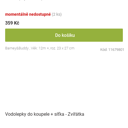
momentálně nedostupné
(2 ks)
359 Kč
Do košíku
Barney&Buddy , Věk: 12m +, roz. 23 x 27 cm
Kód:
11679801
Vodolepky do koupele + síťka - Zvířátka