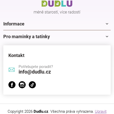
v
í
ý
p
méně starostí, více radostí
i
s
Informace
u
Pro maminky a tatínky
Kontakt
Potřebujete poradit?
info@dudlu.cz
Copyright 2026
Dudlu.cz
. Všechna práva vyhrazena.
Upravit