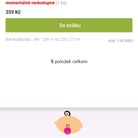
momentálně nedostupné
(1 ks)
359 Kč
Do košíku
Barney&Buddy , Věk: 12m +, roz. 23 x 27 cm
Kód:
11679501
5
položek celkem
O
v
l
á
d
a
c
í
Z
p
r
á
v
p
k
a
y
t