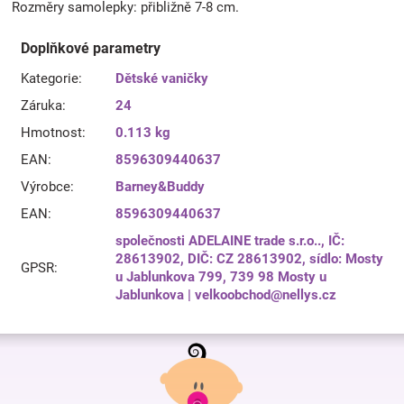
Rozměry samolepky: přibližně 7-8 cm.
Doplňkové parametry
Kategorie
:
Dětské vaničky
Záruka
:
24
Hmotnost
:
0.113 kg
EAN
:
8596309440637
Výrobce
:
Barney&Buddy
EAN
:
8596309440637
společnosti ADELAINE trade s.r.o.., IČ:
28613902, DIČ: CZ 28613902, sídlo: Mosty
GPSR
:
u Jablunkova 799, 739 98 Mosty u
Jablunkova | velkoobchod@nellys.cz
Z
á
p
a