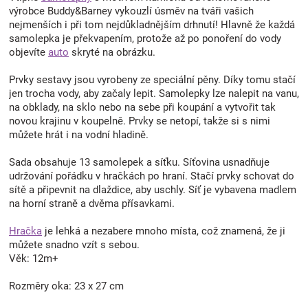
výrobce Buddy&Barney vykouzlí úsměv na tváři vašich
nejmenších i při tom nejdůkladnějším drhnutí! Hlavně že každá
samolepka je překvapením, protože až po ponoření do vody
objevíte
auto
skryté na obrázku.
Prvky sestavy jsou vyrobeny ze speciální pěny. Díky tomu stačí
jen trocha vody, aby začaly lepit. Samolepky lze nalepit na vanu,
na obklady, na sklo nebo na sebe při koupání a vytvořit tak
novou krajinu v koupelně. Prvky se netopí, takže si s nimi
můžete hrát i na vodní hladině.
Sada obsahuje 13 samolepek a síťku. Síťovina usnadňuje
udržování pořádku v hračkách po hraní. Stačí prvky schovat do
sítě a připevnit na dlaždice, aby uschly. Síť je vybavena madlem
na horní straně a dvěma přísavkami.
Hračka
je lehká a nezabere mnoho místa, což znamená, že ji
můžete snadno vzít s sebou.
Věk: 12m+
Rozměry oka: 23 x 27 cm