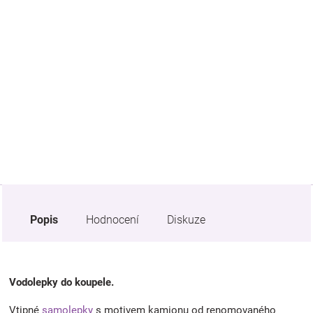
Značky
Blog
Hračkářství
Přihlášení
Popis
Hodnocení
Diskuze
Vodolepky do koupele.
Vtipné
samolepky
s motivem kamionu od renomovaného