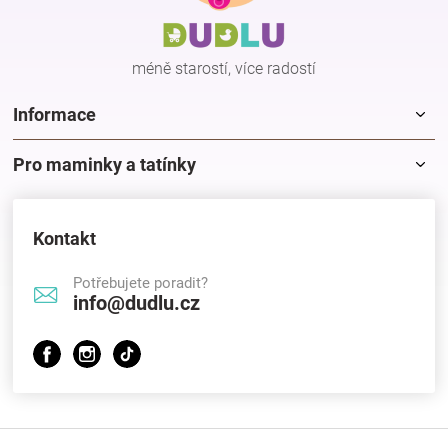
t
í
méně starostí, více radostí
Informace
Pro maminky a tatínky
Kontakt
Potřebujete poradit?
info@dudlu.cz