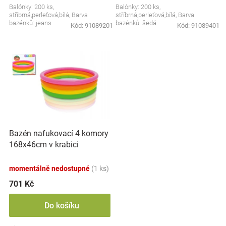
Balónky: 200 ks,
Balónky: 200 ks,
Značky
stříbrná,perleťová,bílá, Barva
stříbrná,perleťová,bílá, Barva
bazénků: jeans
bazénků: šedá
Kód:
91089201
Kód:
91089401
Blog
Hračkářství
Přihlášení
Bazén nafukovací 4 komory
168x46cm v krabici
momentálně nedostupné
(1 ks)
701 Kč
Do košíku