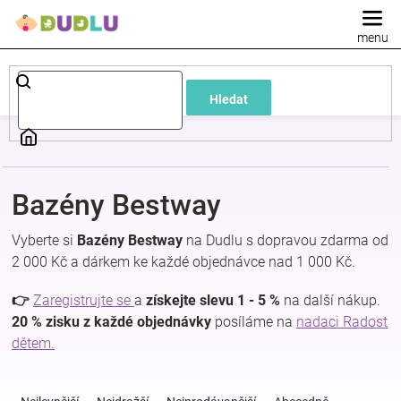
Přejít
na
obsah
Dětské
Hledat
a
kojenecké
Bazény Bestway
oblečení
Vyberte si
Bazény Bestway
na Dudlu s dopravou zdarma od
Pokojíček
2 000 Kč a dárkem ke každé objednávce nad 1 000 Kč.
👉
Zaregistrujte se
a
získejte slevu 1 - 5 %
na další nákup.
a
20 % zisku z každé objednávky
posíláme na
nadaci Radost
dětem.
kojenecká
Ř
a
výbava