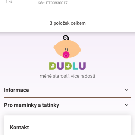
1 ks,
Kód:
ET00830017
3
položek celkem
O
v
Z
l
á
á
p
d
a
a
c
t
í
í
p
méně starostí, více radostí
r
v
k
Informace
y
v
Pro maminky a tatínky
ý
p
i
s
Kontakt
u