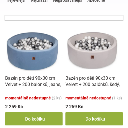
Nejlevnější
Nejdražší
Nejprodávanější
Abecedně
z
e
Hračky
n
í
a
V
p
ý
r
p
o
zábava
i
d
s
u
pro
p
k
r
t
děti
o
ů
Bazén pro děti 90x30 cm
Bazén pro děti 90x30 cm
d
Velvet + 200 balónků, jeans,
Velvet + 200 balónků, šedý,
u
Těhotenské
Baby Nellys
Baby Nellys
k
momentálně nedostupné
(2 ks)
momentálně nedostupné
(1 ks)
t
oblečení
ů
2 259 Kč
2 259 Kč
Do košíku
Do košíku
Novinky