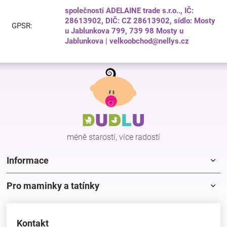
společnosti ADELAINE trade s.r.o.., IČ:
28613902, DIČ: CZ 28613902, sídlo: Mosty
GPSR
:
u Jablunkova 799, 739 98 Mosty u
Jablunkova | velkoobchod@nellys.cz
Z
á
p
a
t
í
méně starostí, více radostí
Informace
Pro maminky a tatínky
Kontakt