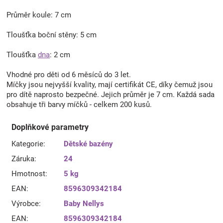
Průměr koule: 7 cm
Tloušťka boční stěny: 5 cm
Tloušťka
dna
: 2 cm
Vhodné pro děti od 6 měsíců do 3 let.
Míčky jsou nejvyšší kvality, mají certifikát CE, díky čemuž jsou
pro dítě naprosto bezpečné. Jejich průměr je 7 cm. Každá sada
obsahuje tři barvy míčků - celkem 200 kusů.
Doplňkové parametry
Kategorie
:
Dětské bazény
Záruka
:
24
Hmotnost
:
5 kg
EAN
:
8596309342184
Výrobce
:
Baby Nellys
EAN
:
8596309342184