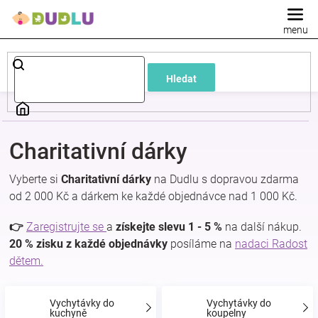
Přejít
na
obsah
Dětské
Hledat
a
kojenecké
Charitativní dárky
oblečení
Vyberte si
Charitativní dárky
na Dudlu s dopravou zdarma
od 2 000 Kč a dárkem ke každé objednávce nad 1 000 Kč.
Pokojíček
👉
Zaregistrujte se
a
získejte slevu 1 - 5 %
na další nákup.
a
20 % zisku z každé objednávky
posíláme na
nadaci Radost
dětem.
kojenecká
Vychytávky do
Vychytávky do
kuchyně
koupelny
výbava