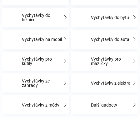
Vychytávky do
Hračky
Vychytávky do bytu
ložnice
a
Vychytávky na mobil
Vychytávky do auta
zábava
Vychytávky pro
Vychytávky pro
kutily
mazlíčky
pro
děti
Vychytávky ze
Vychytávky z elektra
zahrady
Těhotenské
Vychytávky z módy
Další gadgety
oblečení
Novinky