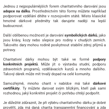
Jednou z nejpopulárnějších forem charitativního darování jsou
adopce na dálku
. Prostřednictvím této formy můžete například
podporovat vzdělání dítěte v rozvojovém státě. Místo klasické
hmotné dárkové předměty tak darujete naději na lepší
budoucnost.
Další oblíbenou možností je darování
symbolických dárků
, jako
jsou krávy, kozy nebo slepice pro rodiny v chudých zemích.
Takovéto dary mohou rodině poskytnout stabilní zdroj příjmů a
potravy.
Charitativní dárky mohou být také ve formě
podpory
konkrétních projektů
. Může jít o výstavbu studní, podporu
zdravotních programů, vzdělávacích kurzů a mnoho dalšího.
Takový dárek může mít trvalý dopad na celé komunity.
Samozřejmě, mnoho charit v nabídce má také
dárkové
certifikáty
. Ty můžete darovat svým blízkým, kteří pak sami
rozhodnou, jaký konkrétní projekt či potřebu chtějí podpořit.
Je důležité zdůraznit, že při výběru charitativního dárku je dobré
prověřit, zda má daná charita transparentní financování a zda