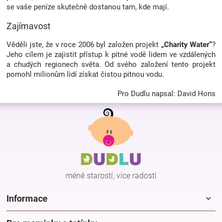
se vaše peníze skutečně dostanou tam, kde mají.
Zajímavost
Věděli jste, že v roce 2006 byl založen projekt
„Charity Water“
?
Jeho cílem je zajistit přístup k pitné vodě lidem ve vzdálených
a chudých regionech světa. Od svého založení tento projekt
pomohl milionům lidí získat čistou pitnou vodu.
Pro Dudlu napsal: David Hons
Z
á
p
a
t
í
méně starostí, více radostí
Informace