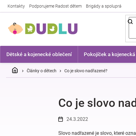
Přejít
Kontakty
Podporujeme Radost dětem
Brigády a spolupráce
Nej
na
obsah
Dětské a kojenecké oblečení
Pokojíček a kojenecká
Domů
Články o dětech
Co je slovo nadřazené?
Co je slovo na
24.3.2022
Slovo nadřazené je slovo, které ozna