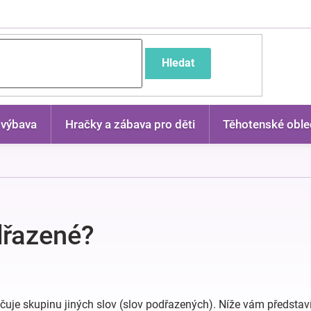
častější dotazy
Hledat
 výbava
Hračky a zábava pro děti
Těhotenské oble
dřazené?
čuje skupinu jiných slov (slov podřazených). Níže vám představí