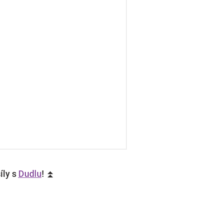
íly s
Dudlu
! ⏫