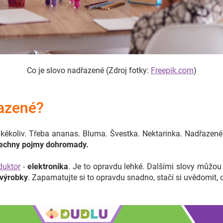
Co je slovo nadřazené (Zdroj fotky:
Freepik.com
)
řazené?
akékoliv. Třeba ananas. Bluma. Švestka. Nektarinka. Nadřazené 
všechny pojmy dohromady.
duktor
-
elektronika
. Je to opravdu lehké. Dalšími slovy můžou b
výrobky
. Zapamatujte si to opravdu snadno, stačí si uvědomit, 