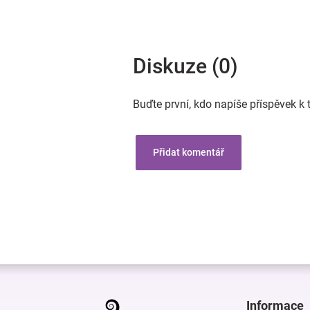
Diskuze (0)
Buďte první, kdo napíše příspěvek k 
Přidat komentář
Z
á
p
Informace