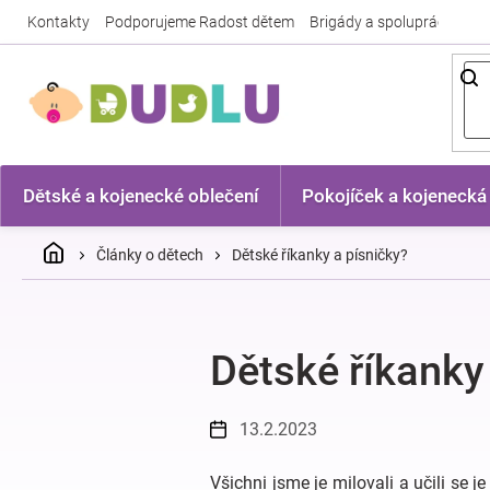
Přejít
Kontakty
Podporujeme Radost dětem
Brigády a spolupráce
Nej
na
obsah
Dětské a kojenecké oblečení
Pokojíček a kojenecká
Domů
Články o dětech
Dětské říkanky a písničky?
Dětské říkanky
13.2.2023
Všichni jsme je milovali a učili se j