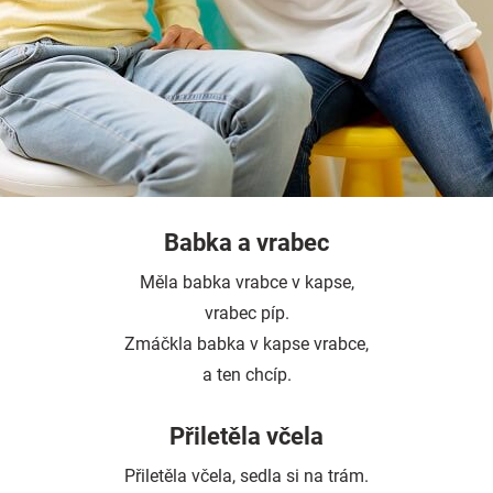
Babka a vrabec
Měla babka vrabce v kapse,
vrabec píp.
Zmáčkla babka v kapse vrabce,
a ten chcíp.
Přiletěla včela
Přiletěla včela, sedla si na trám.