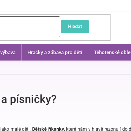
častější dotazy
Hledat
 výbava
Hračky a zábava pro děti
Těhotenské oble
 a písničky?
e jako malé děti.
Dětské říkanky
, které nám v hlavě rezonují do 