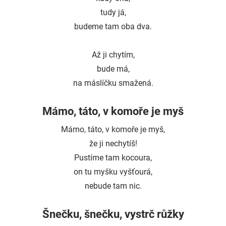
tudy já,
budeme tam oba dva.
Až ji chytím,
bude má,
na máslíčku smažená.
Mámo, táto, v komoře je myš
Mámo, táto, v komoře je myš,
že ji nechytíš!
Pustíme tam kocoura,
on tu myšku vyšťourá,
nebude tam nic.
Šnečku, šnečku, vystrč růžky