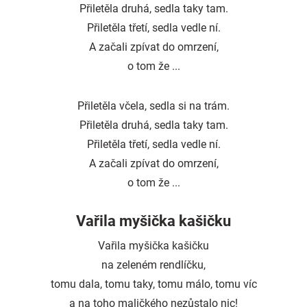
Přiletěla druhá, sedla taky tam.
Přiletěla třetí, sedla vedle ní.
A začali zpívat do omrzení,
o tom že ...
Přiletěla včela, sedla si na trám.
Přiletěla druhá, sedla taky tam.
Přiletěla třetí, sedla vedle ní.
A začali zpívat do omrzení,
o tom že ...
Vařila myšička kašičku
Vařila myšička kašičku
na zeleném rendlíčku,
tomu dala, tomu taky, tomu málo, tomu víc
a na toho maličkého nezůstalo nic!