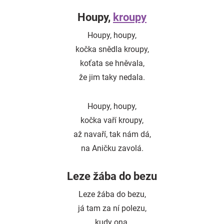
Houpy,
kroupy
Houpy, houpy,
kočka snědla kroupy,
koťata se hněvala,
že jim taky nedala.
Houpy, houpy,
kočka vaří kroupy,
až navaří, tak nám dá,
na Aničku zavolá.
Leze žába do bezu
Leze žába do bezu,
já tam za ní polezu,
kudy ona,