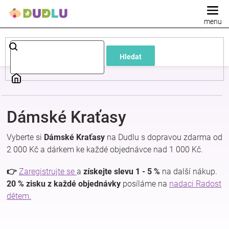
Přejít
na
obsah
Dětské
Hledat
a
kojenecké
Dámské Kraťasy
oblečení
Vyberte si
Dámské Kraťasy
na Dudlu s dopravou zdarma od
Pokojíček
2 000 Kč a dárkem ke každé objednávce nad 1 000 Kč.
👉
Zaregistrujte se
a
získejte slevu 1 - 5 %
na další nákup.
a
20 % zisku z každé objednávky
posíláme na
nadaci Radost
dětem.
kojenecká
výbava