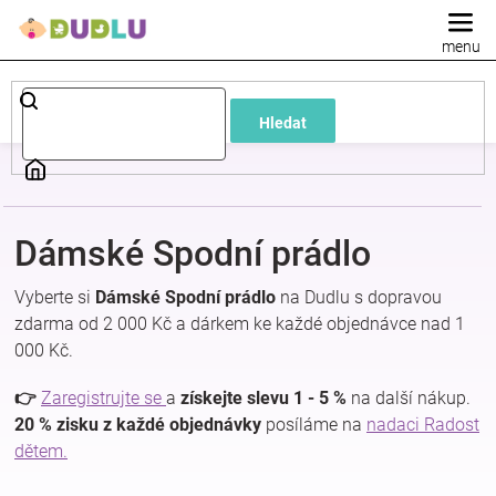
Přejít
na
obsah
Dětské
Hledat
a
kojenecké
Dámské Spodní prádlo
oblečení
Vyberte si
Dámské Spodní prádlo
na Dudlu s dopravou
Pokojíček
zdarma od 2 000 Kč a dárkem ke každé objednávce nad 1
000 Kč.
a
👉
Zaregistrujte se
a
získejte slevu 1 - 5 %
na další nákup.
20 % zisku z každé objednávky
posíláme na
nadaci Radost
kojenecká
dětem.
výbava