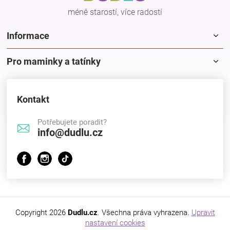
Značky
méně starostí, více radostí
Informace
Blog
Pro maminky a tatínky
Hračkářství
Přihlášení
Kontakt
Potřebujete poradit?
info@dudlu.cz
Copyright 2026
Dudlu.cz
. Všechna práva vyhrazena.
Upravit
nastavení cookies