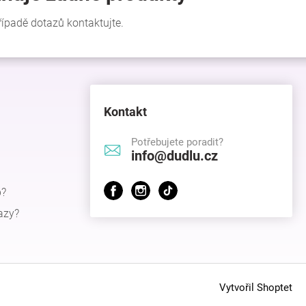
Kontakt
Potřebujete poradit?
info@dudlu.cz
p?
azy?
Vytvořil Shoptet