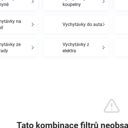
hyně
koupelny
hytávky na
Vychytávky do auta
il
hytávky ze
Vychytávky z
rady
elektra