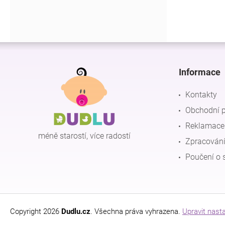
Z
á
p
Informace
a
t
Kontakty
í
Obchodní 
Reklamace 
méně starostí, více radostí
Zpracování
Poučení o 
Copyright 2026
Dudlu.cz
. Všechna práva vyhrazena.
Upravit nast