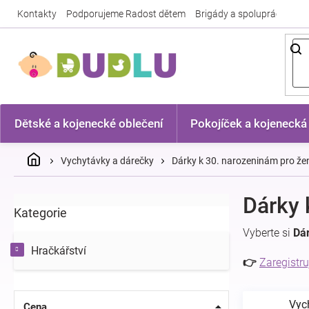
Přejít
Kontakty
Podporujeme Radost dětem
Brigády a spolupráce
Nej
na
obsah
Dětské a kojenecké oblečení
Pokojíček a kojenecká
Domů
Vychytávky a dárečky
Dárky k 30. narozeninám pro že
P
Dárky 
Kategorie
Přeskočit
o
kategorie
s
Vyberte si
Dá
t
Hračkářství
r
👉
Zaregistru
a
n
Vyc
n
Cena