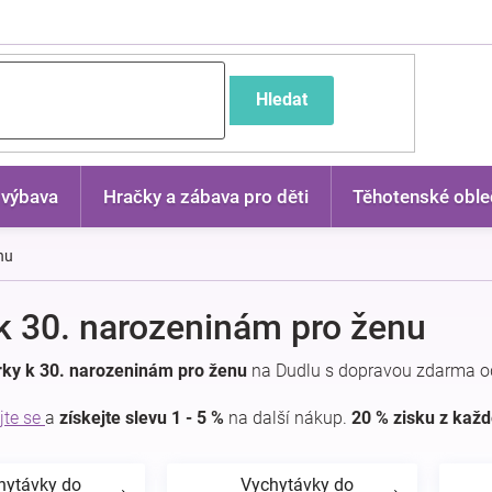
častější dotazy
Hledat
 výbava
Hračky a zábava pro děti
Těhotenské oble
nu
k 30. narozeninám pro ženu
rky k 30. narozeninám pro ženu
na Dudlu s dopravou zdarma od
jte se
a
získejte slevu 1 - 5 %
na další nákup.
20 % zisku z kaž
hytávky do
Vychytávky do