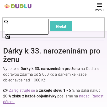
Přejít
na
obsah
Dětské
Hledat
a
kojenecké
Dárky k 33. narozeninám pro
oblečení
ženu
Vyberte si
Dárky k 33. narozeninám pro ženu
na Dudlu s
Pokojíček
dopravou zdarma od 2 000 Kč a dárkem ke každé
objednávce nad 1 000 Kč.
a
👉
Zaregistrujte se
a
získejte slevu 1 - 5 %
na další nákup.
kojenecká
20 % zisku z každé objednávky
posíláme na
nadaci Radost
dětem.
výbava