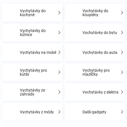
Vychytávky do
Vychytávky do
Hračky
kuchyně
koupelny
a
Vychytávky do
Vychytávky do bytu
ložnice
zábava
Vychytávky na mobil
Vychytávky do auta
pro
Vychytávky pro
Vychytávky pro
děti
kutily
mazlíčky
Těhotenské
Vychytávky ze
Vychytávky z elektra
zahrady
oblečení
Vychytávky z módy
Další gadgety
Novinky