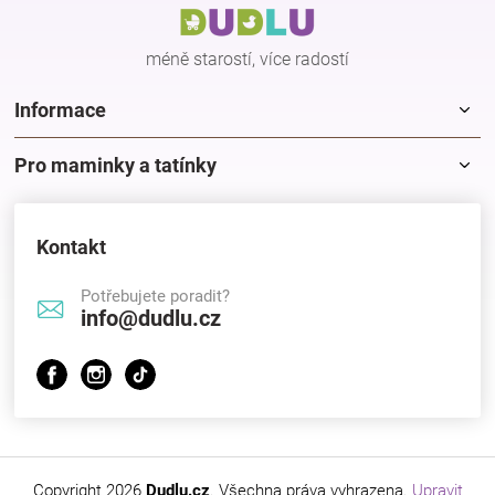
t
í
méně starostí, více radostí
Informace
Pro maminky a tatínky
Kontakt
Potřebujete poradit?
info@dudlu.cz
Copyright 2026
Dudlu.cz
. Všechna práva vyhrazena.
Upravit