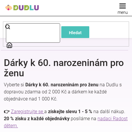
Přejít
na
obsah
Dětské
Hledat
a
kojenecké
Dárky k 60. narozeninám pro
oblečení
ženu
Vyberte si
Dárky k 60. narozeninám pro ženu
na Dudlu s
Pokojíček
dopravou zdarma od 2 000 Kč a dárkem ke každé
objednávce nad 1 000 Kč.
a
👉
Zaregistrujte se
a
získejte slevu 1 - 5 %
na další nákup.
kojenecká
20 % zisku z každé objednávky
posíláme na
nadaci Radost
dětem.
výbava