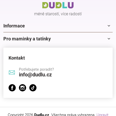
t
í
méně starostí, více radostí
Informace
Pro maminky a tatínky
Kontakt
Potřebujete poradit?
info@dudlu.cz
Copyright 2026
Dudlu.cz
. Všechna práva vyhrazena.
Upravit