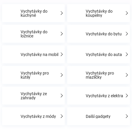
Vychytávky do
Vychytávky do
Hračky
kuchyně
koupelny
a
Vychytávky do
Vychytávky do bytu
ložnice
zábava
Vychytávky na mobil
Vychytávky do auta
pro
Vychytávky pro
Vychytávky pro
děti
kutily
mazlíčky
Těhotenské
Vychytávky ze
Vychytávky z elektra
zahrady
oblečení
Vychytávky z módy
Další gadgety
Novinky