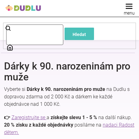
Přejít
na
obsah
Dětské
Hledat
a
kojenecké
Dárky k 90. narozeninám pro
oblečení
muže
Vyberte si
Dárky k 90. narozeninám pro muže
na Dudlu s
Pokojíček
dopravou zdarma od 2 000 Kč a dárkem ke každé
objednávce nad 1 000 Kč.
a
👉
Zaregistrujte se
a
získejte slevu 1 - 5 %
na další nákup.
kojenecká
20 % zisku z každé objednávky
posíláme na
nadaci Radost
dětem.
výbava