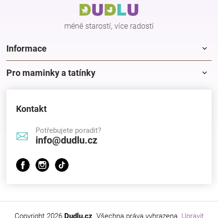
t
í
méně starostí, více radostí
Informace
Pro maminky a tatínky
Kontakt
Potřebujete poradit?
info@dudlu.cz
Copyright 2026
Dudlu.cz
. Všechna práva vyhrazena.
Upravit