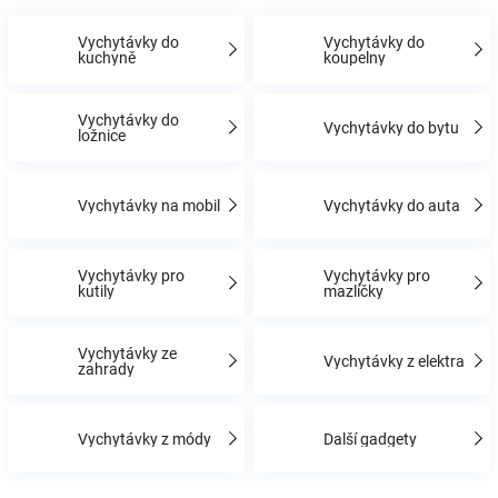
Vychytávky do
Vychytávky do
Hračky
kuchyně
koupelny
a
Vychytávky do
Vychytávky do bytu
ložnice
zábava
Vychytávky na mobil
Vychytávky do auta
pro
Vychytávky pro
Vychytávky pro
děti
kutily
mazlíčky
Těhotenské
Vychytávky ze
Vychytávky z elektra
zahrady
oblečení
Vychytávky z módy
Další gadgety
Novinky