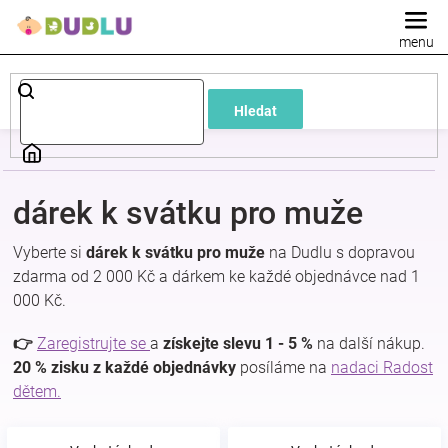
Přejít
na
obsah
Dětské
Hledat
a
kojenecké
dárek k svátku pro muže
oblečení
Vyberte si
dárek k svátku pro muže
na Dudlu s dopravou
zdarma od 2 000 Kč a dárkem ke každé objednávce nad 1
Pokojíček
000 Kč.
a
👉
Zaregistrujte se
a
získejte slevu 1 - 5 %
na další nákup.
20 % zisku z každé objednávky
posíláme na
nadaci Radost
dětem.
kojenecká
výbava