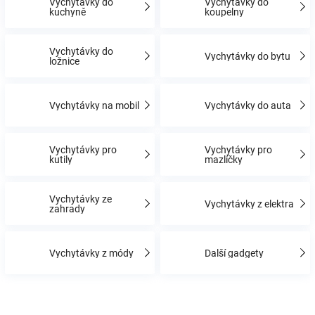
Vychytávky do
Vychytávky do
kuchyně
koupelny
Hračky
Vychytávky do
Vychytávky do bytu
ložnice
a
Vychytávky na mobil
Vychytávky do auta
zábava
pro
Vychytávky pro
Vychytávky pro
kutily
mazlíčky
děti
Vychytávky ze
Vychytávky z elektra
zahrady
Těhotenské
Vychytávky z módy
Další gadgety
oblečení
Novinky