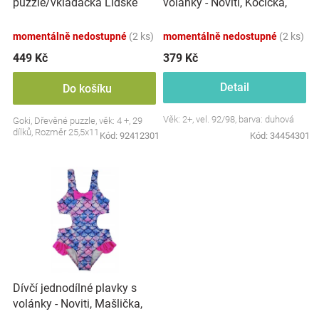
puzzle/vkládačka Lidské
volánky - Noviti, Kočička,
u
tělo - Dívka
duhové
k
momentálně nedostupné
(2 ks)
momentálně nedostupné
(2 ks)
t
ů
449 Kč
379 Kč
Detail
Do košíku
Věk: 2+, vel. 92/98, barva: duhová
Goki, Dřevěné puzzle, věk: 4 +, 29
dílků, Rozměr 25,5x11 cm
Kód:
92412301
Kód:
34454301
Dívčí jednodílné plavky s
volánky - Noviti, Mašlička,