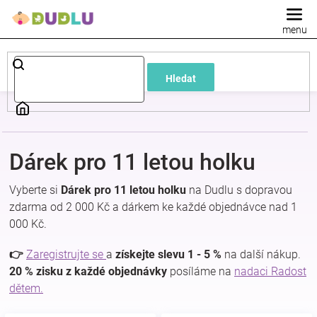
Přejít
na
obsah
Dětské
Hledat
a
kojenecké
Dárek pro 11 letou holku
oblečení
Vyberte si
Dárek pro 11 letou holku
na Dudlu s dopravou
Pokojíček
zdarma od 2 000 Kč a dárkem ke každé objednávce nad 1
000 Kč.
a
👉
Zaregistrujte se
a
získejte slevu 1 - 5 %
na další nákup.
20 % zisku z každé objednávky
posíláme na
nadaci Radost
kojenecká
dětem.
výbava