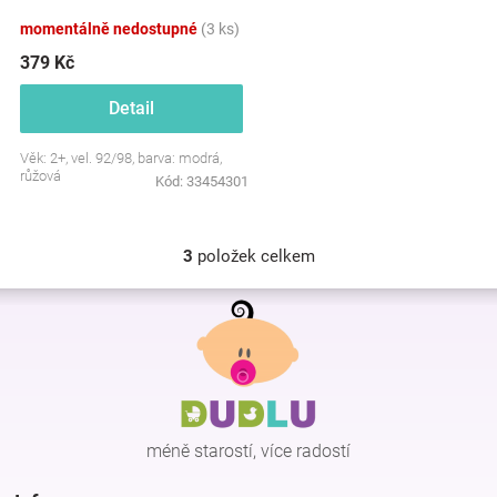
modro/růžové
momentálně nedostupné
(3 ks)
379 Kč
Detail
Věk: 2+, vel. 92/98, barva: modrá,
růžová
Kód:
33454301
3
položek celkem
O
v
Z
l
á
á
p
d
a
a
c
t
í
í
p
méně starostí, více radostí
r
v
k