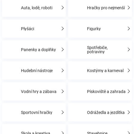
Auta, lodě, roboti
Hračky pro nejmenší
Hračky
Plyšáci
Figurky
a
zábava
Spotřebiče,
Panenky a doplňky
potraviny
pro
Hudební nástroje
Kostýmy a karneval
děti
Vodní hry a zábava
Pískoviště a zahrada
Těhotenské
oblečení
Sportovní hračky
Odrážedla a jezdítka
Novinky
Škola a kreativa
Stavebnice