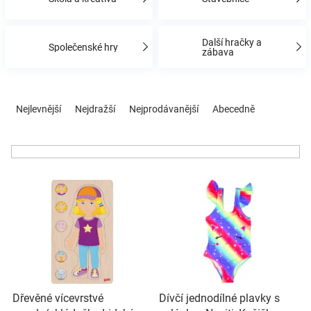
Značky
Další hračky a
Společenské hry
Blog
zábava
Hračkářství
Ř
a
Nejlevnější
Nejdražší
Nejprodávanější
Abecedně
z
Přihlášení
e
n
í
V
p
ý
r
p
o
i
d
s
u
p
k
r
t
o
ů
Dřevěné vícevrstvé
Dívčí jednodílné plavky s
d