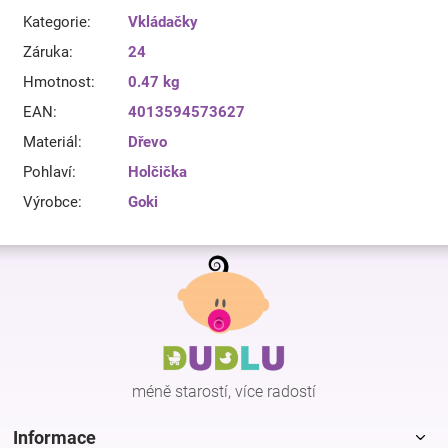
Kategorie
:
Vkládačky
Záruka
:
24
Hmotnost
:
0.47 kg
EAN
:
4013594573627
Materiál
:
Dřevo
Pohlaví
:
Holčička
Výrobce
:
Goki
Z
á
p
a
t
í
méně starostí, více radostí
Informace