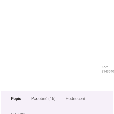
Kód:
Kód:
7793070
8143540
Popis
Podobné (16)
Hodnocení