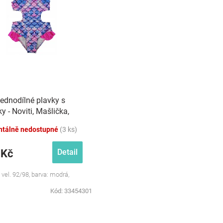
jednodílné plavky s
y - Noviti, Mašlička,
/růžové
tálně nedostupné
(3 ks)
 Kč
Detail
 vel. 92/98, barva: modrá,
Kód:
33454301