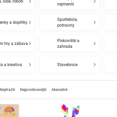
, lodě, roboti
nejmenší
Spotřebiče,
enky a doplňky
potraviny
Pískoviště a
ní hry a zábava
zahrada
a a kreativa
Stavebnice
Nejdražší
Nejprodávanější
Abecedně