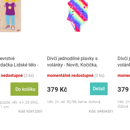
evrstvé
Dívčí jednodílné plavky s
Dívčí 
dačka Lidské tělo -
volánky - Noviti, Kočička,
volánk
duhové
modro
 nedostupné
(2 ks)
momentálně nedostupné
(2 ks)
momen
379 Kč
379
Detail
Do košíku
Věk: 2+, vel. 92/98, barva: duhová
Věk: 2+,
uzzle, věk: 4 +, 29 dílků,
růžová
11 cm
Kód:
92412301
Kód:
34454301