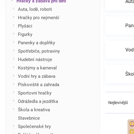
Hračky a zábava pro děti
Auta
í
Auta, lodě, roboti
p
Hračky pro nejmenší
a
n
Pan
Plyšáci
e
Figurky
l
Panenky a doplňky
Vod
Spotřebiče, potraviny
Hudební nástroje
Kostýmy a karneval
Škol
Vodní hry a zábava
Pískoviště a zahrada
Sportovní hračky
Ř
a
Odrážedla a jezdítka
Nejlevnější
z
Škola a kreativa
e
V
Stavebnice
n
ý
Společenské hry
í
p