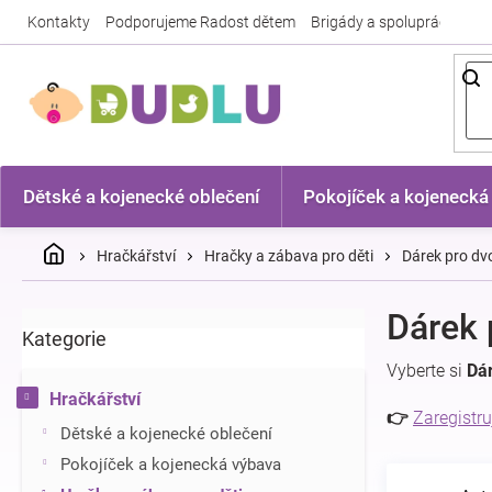
Přejít
Kontakty
Podporujeme Radost dětem
Brigády a spolupráce
Nej
na
obsah
Dětské a kojenecké oblečení
Pokojíček a kojenecká
Domů
Hračkářství
Hračky a zábava pro děti
Dárek pro dv
P
Dárek 
Kategorie
Přeskočit
o
kategorie
s
Vyberte si
Dár
t
Hračkářství
r
👉
Zaregistru
Dětské a kojenecké oblečení
a
n
Pokojíček a kojenecká výbava
n