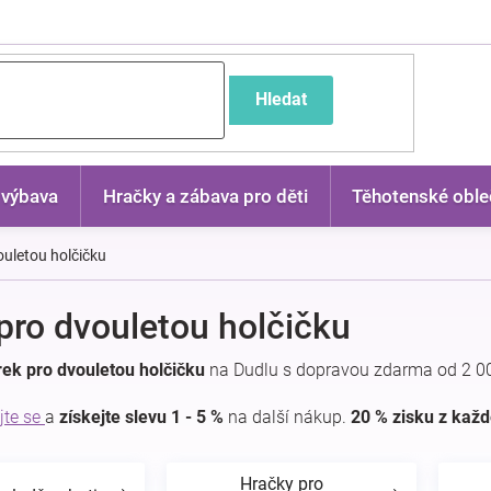
častější dotazy
Hledat
 výbava
Hračky a zábava pro děti
Těhotenské oble
ouletou holčičku
pro dvouletou holčičku
ek pro dvouletou holčičku
na Dudlu s dopravou zdarma od 2 00
jte se
a
získejte slevu 1 - 5 %
na další nákup.
20 % zisku z kaž
Hračky pro