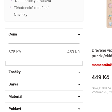
p
Další hračky a zábava
i
r
Těhotenské oblečení
s
o
p
Novinky
d
r
u
o
k
d
t
Cena
u
ů
k
t
Dřevěné víc
378
Kč
450
Kč
ů
puzzle/vklá
Dívka
momentálně
Značky
449 Kč
Barva
Goki, Dřevěné p
Rozměr 25,5x
Materiál
Pohlaví