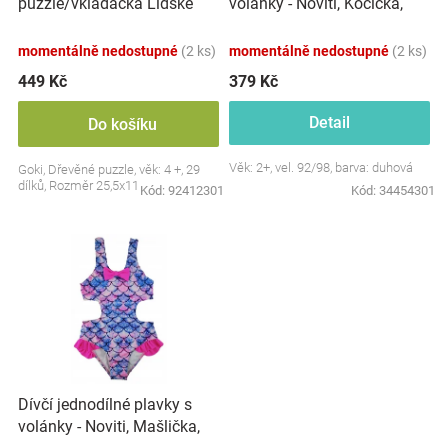
puzzle/vkládačka Lidské
volánky - Noviti, Kočička,
u
tělo - Dívka
duhové
k
momentálně nedostupné
(2 ks)
momentálně nedostupné
(2 ks)
t
ů
449 Kč
379 Kč
Detail
Do košíku
Věk: 2+, vel. 92/98, barva: duhová
Goki, Dřevěné puzzle, věk: 4 +, 29
dílků, Rozměr 25,5x11 cm
Kód:
92412301
Kód:
34454301
Dívčí jednodílné plavky s
volánky - Noviti, Mašlička,