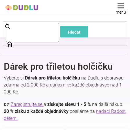
Přejít
na
obsah
Dětské
Hledat
a
kojenecké
Dárek pro tříletou holčičku
oblečení
Vyberte si
Dárek pro tříletou holčičku
na Dudlu s dopravou
Pokojíček
zdarma od 2 000 Kč a dárkem ke každé objednávce nad 1
000 Kč.
a
👉
Zaregistrujte se
a
získejte slevu 1 - 5 %
na další nákup.
20 % zisku z každé objednávky
posíláme na
nadaci Radost
kojenecká
dětem.
výbava