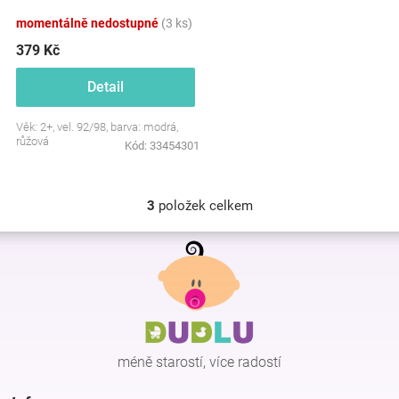
modro/růžové
momentálně nedostupné
(3 ks)
379 Kč
Detail
Věk: 2+, vel. 92/98, barva: modrá,
růžová
Kód:
33454301
3
položek celkem
O
v
Z
l
á
á
p
d
a
a
c
t
í
í
p
méně starostí, více radostí
r
v
k