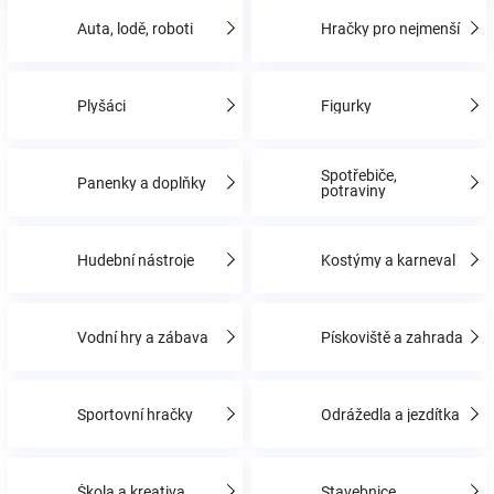
Auta, lodě, roboti
Hračky pro nejmenší
Hračky
Plyšáci
Figurky
a
zábava
Spotřebiče,
Panenky a doplňky
potraviny
pro
Hudební nástroje
Kostýmy a karneval
děti
Vodní hry a zábava
Pískoviště a zahrada
Těhotenské
oblečení
Sportovní hračky
Odrážedla a jezdítka
Novinky
Škola a kreativa
Stavebnice