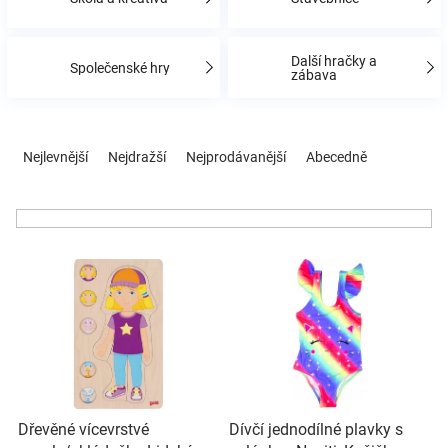
Značky
Další hračky a
Společenské hry
Blog
zábava
Hračkářství
Ř
a
Nejlevnější
Nejdražší
Nejprodávanější
Abecedně
z
Přihlášení
e
n
í
V
p
ý
r
p
o
i
d
s
u
p
k
r
t
o
ů
Dřevěné vícevrstvé
Dívčí jednodílné plavky s
d