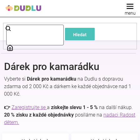
Přejít
na
obsah
Dětské
Hledat
a
kojenecké
Dárek pro kamarádku
oblečení
Vyberte si
Dárek pro kamarádku
na Dudlu s dopravou
zdarma od 2 000 Kč a dárkem ke každé objednávce nad 1
Pokojíček
000 Kč.
a
👉
Zaregistrujte se
a
získejte slevu 1 - 5 %
na další nákup.
20 % zisku z každé objednávky
posíláme na
nadaci Radost
dětem.
kojenecká
výbava