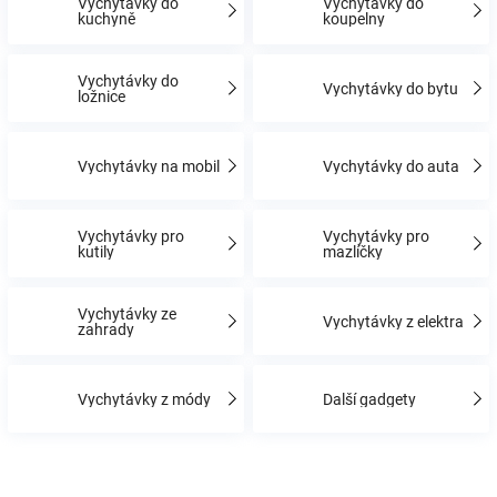
Vychytávky do
Vychytávky do
kuchyně
koupelny
Hračky
Vychytávky do
Vychytávky do bytu
ložnice
a
Vychytávky na mobil
Vychytávky do auta
zábava
pro
Vychytávky pro
Vychytávky pro
kutily
mazlíčky
děti
Vychytávky ze
Vychytávky z elektra
zahrady
Těhotenské
Vychytávky z módy
Další gadgety
oblečení
Novinky