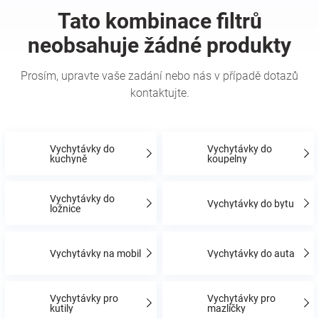
Hračky
a
zábava
pro
Vychytávky do
Vychytávky do
kuchyně
koupelny
děti
Vychytávky do
Vychytávky do bytu
ložnice
Těhotenské
Vychytávky na mobil
Vychytávky do auta
oblečení
Novinky
Vychytávky pro
Vychytávky pro
kutily
mazlíčky