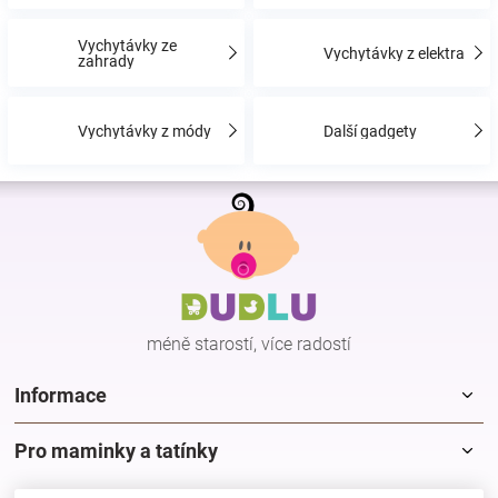
Značky
Vychytávky ze
Vychytávky z elektra
zahrady
Blog
Vychytávky z módy
Další gadgety
Hračkářství
Z
Přihlášení
á
p
a
t
í
méně starostí, více radostí
Informace
Pro maminky a tatínky