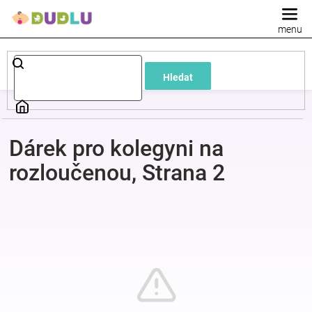
Přejít
na
obsah
Dětské
Hledat
a
kojenecké
Dárek pro kolegyni na
oblečení
rozloučenou
, Strana 2
Pokojíček
a
kojenecká
výbava