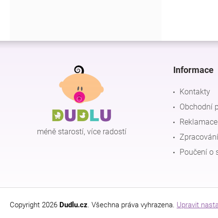
Z
á
p
Informace
a
t
Kontakty
í
Obchodní 
Reklamace 
méně starostí, více radostí
Zpracování
Poučení o 
Copyright 2026
Dudlu.cz
. Všechna práva vyhrazena.
Upravit nast