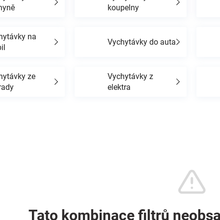
hyně
koupelny
hytávky na
Vychytávky do auta
il
hytávky ze
Vychytávky z
rady
elektra