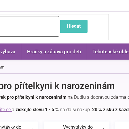
častější dotazy
Hledat
 výbava
Hračky a zábava pro děti
Těhotenské oble
nám
pro přítelkyni k narozeninám
ek pro přítelkyni k narozeninám
na Dudlu s dopravou zdarma o
jte se
a
získejte slevu 1 - 5 %
na další nákup.
20 % zisku z kaž
hytávky do
Vychytávky do