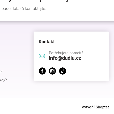
Kontakt
Potřebujete poradit?
info@dudlu.cz
p?
azy?
Vytvořil Shoptet