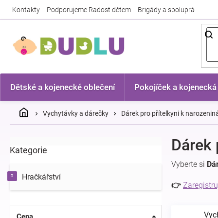
Přejít
Kontakty
Podporujeme Radost dětem
Brigády a spolupráce
Nej
na
obsah
Dětské a kojenecké oblečení
Pokojíček a kojenecká
Domů
Vychytávky a dárečky
Dárek pro přítelkyni k narozeni
P
Dárek 
Kategorie
Přeskočit
o
kategorie
s
Vyberte si
Dár
t
Hračkářství
r
👉
Zaregistru
a
n
Vyc
n
Cena