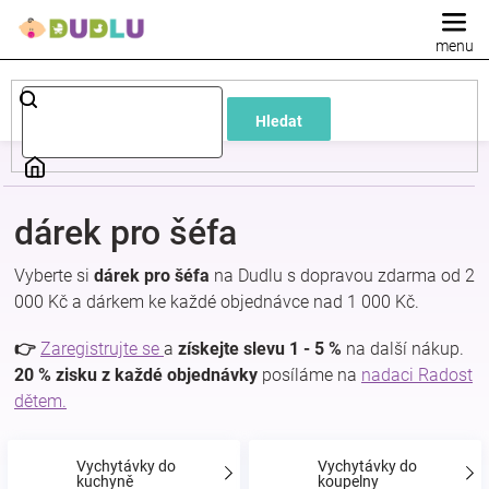
Přejít
na
obsah
Dětské
Hledat
a
kojenecké
dárek pro šéfa
oblečení
Vyberte si
dárek pro šéfa
na Dudlu s dopravou zdarma od 2
000 Kč a dárkem ke každé objednávce nad 1 000 Kč.
Pokojíček
👉
Zaregistrujte se
a
získejte slevu 1 - 5 %
na další nákup.
a
20 % zisku z každé objednávky
posíláme na
nadaci Radost
dětem.
kojenecká
Vychytávky do
Vychytávky do
kuchyně
koupelny
výbava