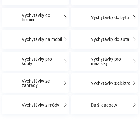
Vychytávky do
Hračky
Vychytávky do bytu
ložnice
a
Vychytávky na mobil
Vychytávky do auta
zábava
Vychytávky pro
Vychytávky pro
kutily
mazlíčky
pro
děti
Vychytávky ze
Vychytávky z elektra
zahrady
Těhotenské
Vychytávky z módy
Další gadgety
oblečení
Novinky