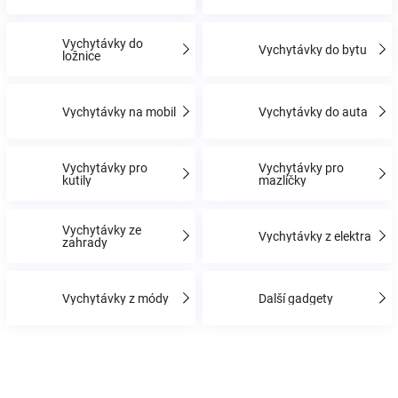
Vychytávky do
Hračky
Vychytávky do bytu
ložnice
a
Vychytávky na mobil
Vychytávky do auta
zábava
Vychytávky pro
Vychytávky pro
kutily
mazlíčky
pro
děti
Vychytávky ze
Vychytávky z elektra
zahrady
Těhotenské
Vychytávky z módy
Další gadgety
oblečení
Novinky