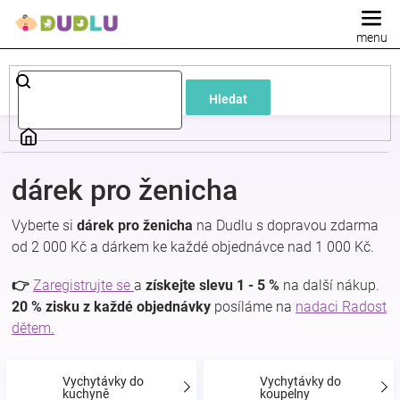
Přejít
na
obsah
Dětské
Hledat
a
kojenecké
dárek pro ženicha
oblečení
Vyberte si
dárek pro ženicha
na Dudlu s dopravou zdarma
od 2 000 Kč a dárkem ke každé objednávce nad 1 000 Kč.
Pokojíček
👉
Zaregistrujte se
a
získejte slevu 1 - 5 %
na další nákup.
a
20 % zisku z každé objednávky
posíláme na
nadaci Radost
dětem.
kojenecká
Vychytávky do
Vychytávky do
kuchyně
koupelny
výbava