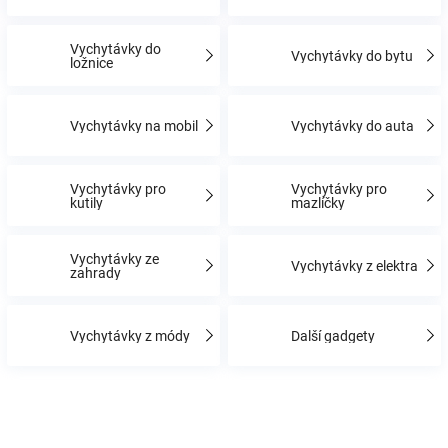
Vychytávky do
Hračky
Vychytávky do bytu
ložnice
a
Vychytávky na mobil
Vychytávky do auta
zábava
Vychytávky pro
Vychytávky pro
kutily
mazlíčky
pro
děti
Vychytávky ze
Vychytávky z elektra
zahrady
Těhotenské
Vychytávky z módy
Další gadgety
oblečení
Novinky