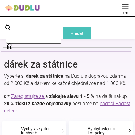
Přejít
na
obsah
Dětské
Hledat
a
kojenecké
dárek za státnice
oblečení
Vyberte si
dárek za státnice
na Dudlu s dopravou zdarma
od 2 000 Kč a dárkem ke každé objednávce nad 1 000 Kč.
Pokojíček
👉
Zaregistrujte se
a
získejte slevu 1 - 5 %
na další nákup.
a
20 % zisku z každé objednávky
posíláme na
nadaci Radost
dětem.
kojenecká
Vychytávky do
Vychytávky do
kuchyně
koupelny
výbava