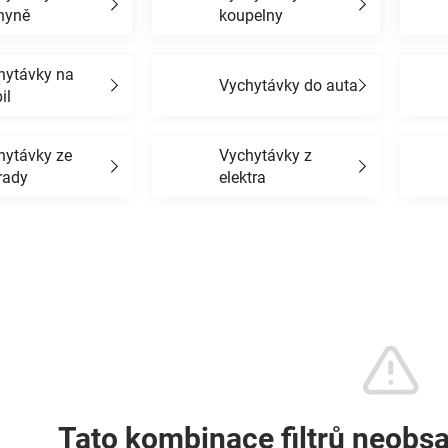
hyně
koupelny
hytávky na
Vychytávky do auta
il
hytávky ze
Vychytávky z
rady
elektra