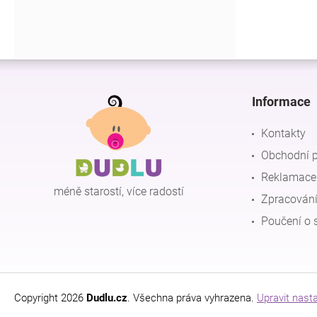
Z
á
p
Informace
a
t
Kontakty
í
Obchodní 
Reklamace 
méně starostí, více radostí
Zpracování
Poučení o 
Copyright 2026
Dudlu.cz
. Všechna práva vyhrazena.
Upravit nast