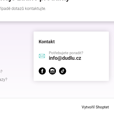
Kontakt
Potřebujete poradit?
info@dudlu.cz
p?
azy?
Vytvořil Shoptet