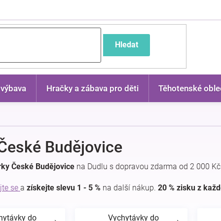
častější dotazy
Hledat
 výbava
Hračky a zábava pro děti
Těhotenské oble
České Budějovice
rky České Budějovice
na Dudlu s dopravou zdarma od 2 000 Kč
jte se
a
získejte slevu 1 - 5 %
na další nákup.
20 % zisku z kaž
hytávky do
Vychytávky do