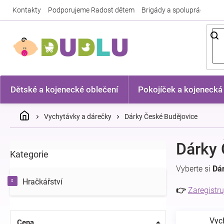
Přejít
Kontakty
Podporujeme Radost dětem
Brigády a spolupráce
Nej
na
obsah
Dětské a kojenecké oblečení
Pokojíček a kojenecká
Domů
Vychytávky a dárečky
Dárky České Budějovice
P
Dárky 
Kategorie
Přeskočit
o
kategorie
s
Vyberte si
Dá
t
Hračkářství
r
👉
Zaregistru
a
n
Vyc
n
Cena