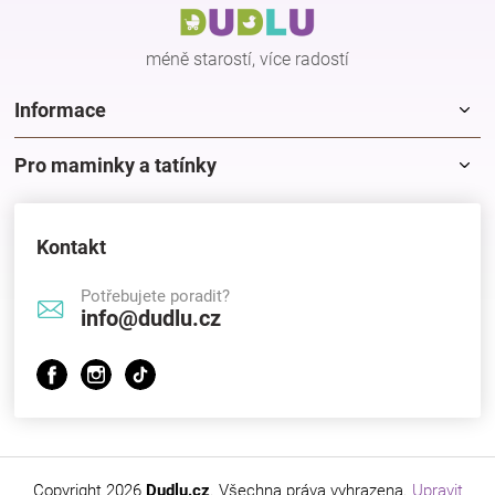
t
í
méně starostí, více radostí
Informace
Pro maminky a tatínky
Kontakt
Potřebujete poradit?
info@dudlu.cz
Copyright 2026
Dudlu.cz
. Všechna práva vyhrazena.
Upravit