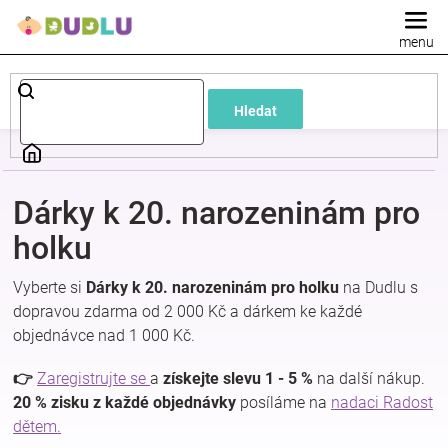
Přejít
na
obsah
Dětské
Hledat
a
kojenecké
Dárky k 20. narozeninám pro
oblečení
holku
Vyberte si
Dárky k 20. narozeninám pro holku
na Dudlu s
Pokojíček
dopravou zdarma od 2 000 Kč a dárkem ke každé
objednávce nad 1 000 Kč.
a
👉
Zaregistrujte se
a
získejte slevu 1 - 5 %
na další nákup.
kojenecká
20 % zisku z každé objednávky
posíláme na
nadaci Radost
dětem.
výbava