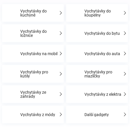
Vychytávky do
Vychytávky do
Hračky
kuchyně
koupelny
a
Vychytávky do
Vychytávky do bytu
ložnice
zábava
Vychytávky na mobil
Vychytávky do auta
pro
Vychytávky pro
Vychytávky pro
děti
kutily
mazlíčky
Těhotenské
Vychytávky ze
Vychytávky z elektra
zahrady
oblečení
Vychytávky z módy
Další gadgety
Novinky