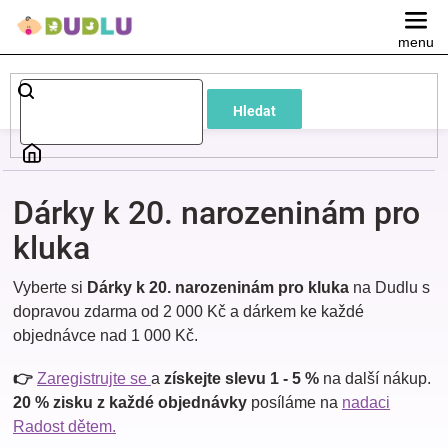
Přejít
na
obsah
Dětské
Hledat
a
kojenecké
Dárky k 20. narozeninám pro
oblečení
kluka
Vyberte si
Dárky k 20. narozeninám pro kluka
na Dudlu s
Pokojíček
dopravou zdarma od 2 000 Kč a dárkem ke každé
objednávce nad 1 000 Kč.
a
👉
Zaregistrujte se
a
získejte slevu 1 - 5 %
na další nákup.
kojenecká
20 % zisku z každé objednávky
posíláme na
nadaci
Radost dětem.
výbava