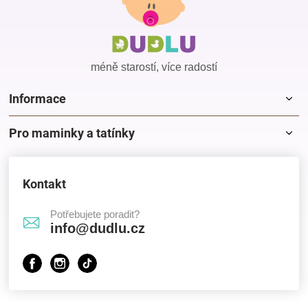
p
a
t
í
méně starostí, více radostí
Informace
Pro maminky a tatínky
Kontakt
Potřebujete poradit?
info@dudlu.cz