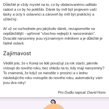
Důležité je vždy myslet na to, co by obdarovanému udělalo
radost a co by ho potěšilo. Dárek by měl být projevem vaší
lásky a úcty k oslavenci a zároveň by měl být praktický a
užitečný.
Ať už se rozhodnete pro jakýkoliv dárek, nezapomeňte na
nejdůležitější - upřímné "všechno nejlepší k narozeninám".
Dvacáté narozeniny jsou významným milníkem a je důležité je
řádně oslavit.
Zajímavost
Věděli jste, že v Koreji se lidé považují za rok starší, jakmile
vstoupí do nového roku, bez ohledu na to, kdy mají narozeniny?
To znamená, že když se narodíte v prosinci a v lednu
následujícího roku vstoupíte do nového roku, automaticky vám
jsou dva roky!
Pro Dudlu napsal: David Hons
Z
á