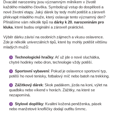
Dvacáté narozeniny jsou významným milníkem v životě
každého mladého člověka. Symbolizují vstup do dospělosti a
nové životní etapy. Jaký dárek by tedy mohl potěšit a zároveň
překvapit mladého muže, který oslavuje tento významný den?
Přinášíme vám několik tipů na
dárky k 20. narozeninám pro
kluka
, které budou originální a zároveň praktické.
Výběr dárku závisí na osobních zájmech a vkusu oslavence.
Zde je několik univerzálních tipů, které by mohly potěšit většinu
mladých mužů:
Technologické hračky
: Ať už jde o nové sluchátka,
chytré hodinky nebo dron, technologie vždy potěší.
Sportovní vybavení
: Pokud je oslavence sportovní typ,
potěší ho nové tenisky, fotbalový míč nebo batoh na trekking.
Zážitkový dárek
: Skok padákem, jízda na koni, výlet na
quadbiku nebo víkend v horách. Zážitky, na které se
nezapomíná.
Stylové doplňky
: Kvalitní kožená peněženka, pásek
nebo manžetové knoflíčky dodají outfitu šmrnc.