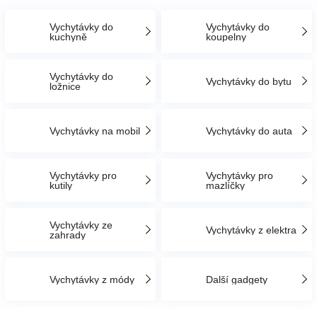
Vychytávky do
Vychytávky do
Hračky
kuchyně
koupelny
a
Vychytávky do
Vychytávky do bytu
ložnice
zábava
Vychytávky na mobil
Vychytávky do auta
pro
Vychytávky pro
Vychytávky pro
děti
kutily
mazlíčky
Těhotenské
Vychytávky ze
Vychytávky z elektra
zahrady
oblečení
Vychytávky z módy
Další gadgety
Novinky