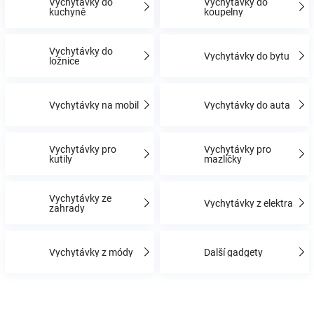
Vychytávky do
Vychytávky do
kuchyně
koupelny
Hračky
Vychytávky do
Vychytávky do bytu
ložnice
a
Vychytávky na mobil
Vychytávky do auta
zábava
pro
Vychytávky pro
Vychytávky pro
kutily
mazlíčky
děti
Vychytávky ze
Vychytávky z elektra
zahrady
Těhotenské
Vychytávky z módy
Další gadgety
oblečení
Novinky