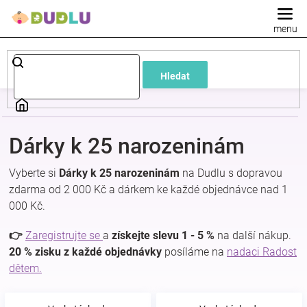
Přejít
na
obsah
Dětské
Hledat
a
kojenecké
Dárky k 25 narozeninám
oblečení
Vyberte si
Dárky k 25 narozeninám
na Dudlu s dopravou
zdarma od 2 000 Kč a dárkem ke každé objednávce nad 1
Pokojíček
000 Kč.
a
👉
Zaregistrujte se
a
získejte slevu 1 - 5 %
na další nákup.
20 % zisku z každé objednávky
posíláme na
nadaci Radost
dětem.
kojenecká
výbava