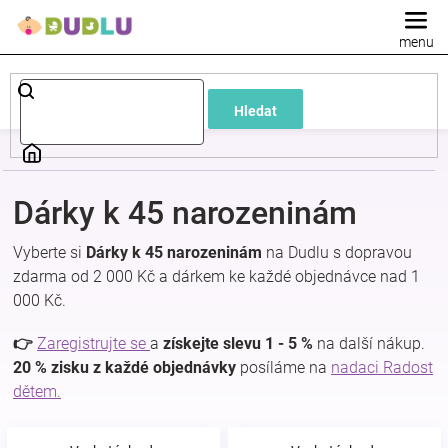
Přejít
na
obsah
Dětské
Hledat
a
kojenecké
Dárky k 45 narozeninám
oblečení
Vyberte si
Dárky k 45 narozeninám
na Dudlu s dopravou
zdarma od 2 000 Kč a dárkem ke každé objednávce nad 1
Pokojíček
000 Kč.
a
👉
Zaregistrujte se
a
získejte slevu 1 - 5 %
na další nákup.
20 % zisku z každé objednávky
posíláme na
nadaci Radost
dětem.
kojenecká
výbava