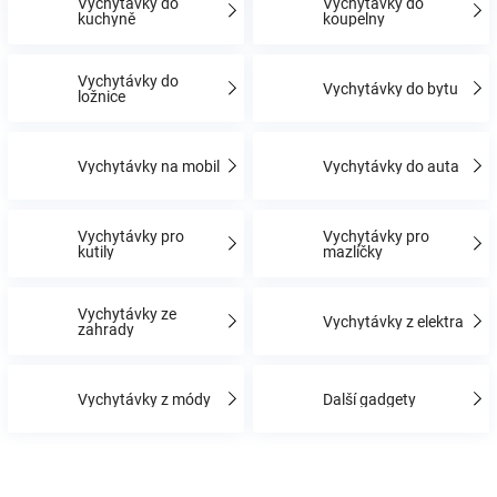
Vychytávky do
Vychytávky do
kuchyně
koupelny
Hračky
Vychytávky do
Vychytávky do bytu
ložnice
a
Vychytávky na mobil
Vychytávky do auta
zábava
pro
Vychytávky pro
Vychytávky pro
kutily
mazlíčky
děti
Vychytávky ze
Vychytávky z elektra
zahrady
Těhotenské
Vychytávky z módy
Další gadgety
oblečení
Novinky