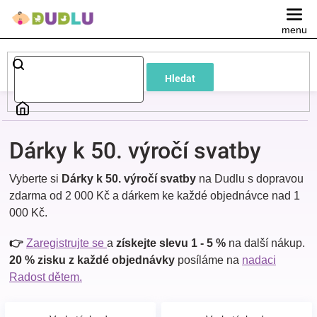
Přejít
na
obsah
Dětské
Hledat
a
kojenecké
Dárky k 50. výročí svatby
oblečení
Vyberte si
Dárky k 50. výročí svatby
na Dudlu s dopravou
zdarma od 2 000 Kč a dárkem ke každé objednávce nad 1
Pokojíček
000 Kč.
a
👉
Zaregistrujte se
a
získejte slevu 1 - 5 %
na další nákup.
20 % zisku z každé objednávky
posíláme na
nadaci
Radost dětem.
kojenecká
výbava