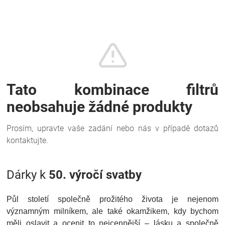
Značky
Blog
Hračkářství
Přihlášení
Dárky k
50. výročí svatby
Půl století společně prožitého života je nejenom
významným milníkem, ale také okamžikem, kdy bychom
měli oslavit a ocenit to nejcennější – lásku a společně