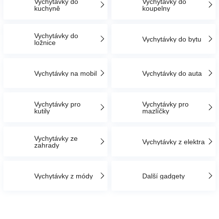
Vychytávky do
Vychytávky do
kuchyně
koupelny
Hračky
Vychytávky do
Vychytávky do bytu
ložnice
a
Vychytávky na mobil
Vychytávky do auta
zábava
pro
Vychytávky pro
Vychytávky pro
kutily
mazlíčky
děti
Vychytávky ze
Vychytávky z elektra
zahrady
Těhotenské
Vychytávky z módy
Další gadgety
oblečení
Novinky