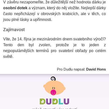
V závěru nezapomeňte, že důležitější než hodnota dárku je
osobní dotek
a význam, který do něj vložíte. Nejlepší dárky
často nepřicházejí v obrovských krabicích, ale v těch, co
jsou plné lásky a upřímnosti.
Zajímavost
Víte, že 14. října je mezinárodním dnem svatebního výročí?
Tento den byl zvolen, protože je to jeden z
nejpopulárnějších termínů pro svatební obřady po celém
světě.
Pro Dudlu napsal:
David Hons
Z
á
p
a
t
í