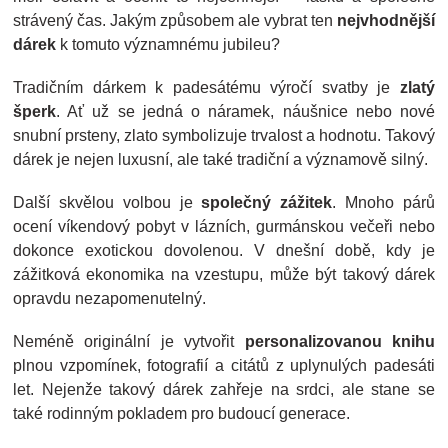
strávený čas. Jakým způsobem ale vybrat ten
nejvhodnější
dárek
k tomuto významnému jubileu?
Tradičním dárkem k padesátému výročí svatby je
zlatý
šperk
. Ať už se jedná o náramek, náušnice nebo nové
snubní prsteny, zlato symbolizuje trvalost a hodnotu. Takový
dárek je nejen luxusní, ale také tradiční a významově silný.
Další skvělou volbou je
společný zážitek
. Mnoho párů
ocení víkendový pobyt v lázních, gurmánskou večeři nebo
dokonce exotickou dovolenou. V dnešní době, kdy je
zážitková ekonomika na vzestupu, může být takový dárek
opravdu nezapomenutelný.
Neméně originální je vytvořit
personalizovanou knihu
plnou vzpomínek, fotografií a citátů z uplynulých padesáti
let. Nejenže takový dárek zahřeje na srdci, ale stane se
také rodinným pokladem pro budoucí generace.