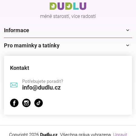
t
í
méně starostí, více radostí
Informace
Pro maminky a tatínky
Kontakt
Potřebujete poradit?
info@dudlu.cz
Copyright 2026
Dudlu.cz
. Všechna práva vyhrazena.
Upravit