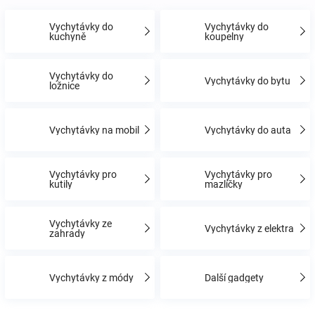
Vychytávky do
Vychytávky do
Hračky
kuchyně
koupelny
a
Vychytávky do
Vychytávky do bytu
ložnice
zábava
Vychytávky na mobil
Vychytávky do auta
pro
Vychytávky pro
Vychytávky pro
děti
kutily
mazlíčky
Těhotenské
Vychytávky ze
Vychytávky z elektra
zahrady
oblečení
Vychytávky z módy
Další gadgety
Novinky