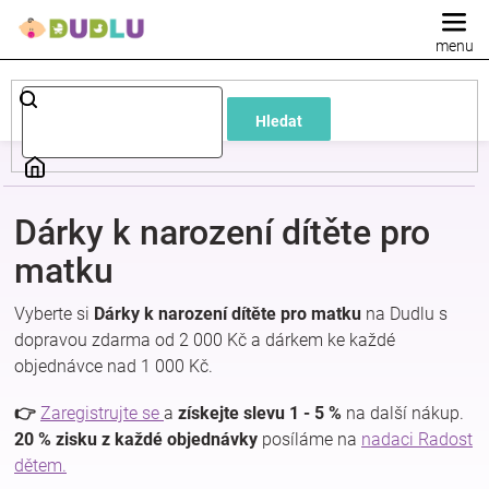
Přejít
na
obsah
Dětské
Hledat
a
kojenecké
Dárky k narození dítěte pro
oblečení
matku
Vyberte si
Dárky k narození dítěte pro matku
na Dudlu s
Pokojíček
dopravou zdarma od 2 000 Kč a dárkem ke každé
objednávce nad 1 000 Kč.
a
👉
Zaregistrujte se
a
získejte slevu 1 - 5 %
na další nákup.
kojenecká
20 % zisku z každé objednávky
posíláme na
nadaci Radost
dětem.
výbava