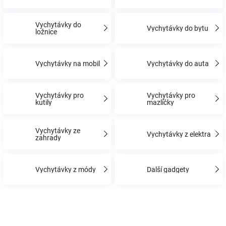
Vychytávky do
Hračky
Vychytávky do bytu
ložnice
a
Vychytávky na mobil
Vychytávky do auta
zábava
Vychytávky pro
Vychytávky pro
kutily
mazlíčky
pro
děti
Vychytávky ze
Vychytávky z elektra
zahrady
Těhotenské
Vychytávky z módy
Další gadgety
oblečení
Novinky