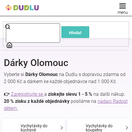
Přejít
na
obsah
Dětské
Hledat
a
kojenecké
Dárky Olomouc
oblečení
Vyberte si
Dárky Olomouc
na Dudlu s dopravou zdarma od
2 000 Kč a dárkem ke každé objednávce nad 1 000 Kč.
Pokojíček
👉
Zaregistrujte se
a
získejte slevu 1 - 5 %
na další nákup.
a
20 % zisku z každé objednávky
posíláme na
nadaci Radost
dětem.
kojenecká
Vychytávky do
Vychytávky do
kuchyně
koupelny
výbava