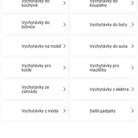
Vychytávky do
Vychytávky do
kuchyně
koupelny
Hračky
Vychytávky do
Vychytávky do bytu
ložnice
a
Vychytávky na mobil
Vychytávky do auta
zábava
pro
Vychytávky pro
Vychytávky pro
kutily
mazlíčky
děti
Vychytávky ze
Vychytávky z elektra
zahrady
Těhotenské
Vychytávky z módy
Další gadgety
oblečení
Novinky