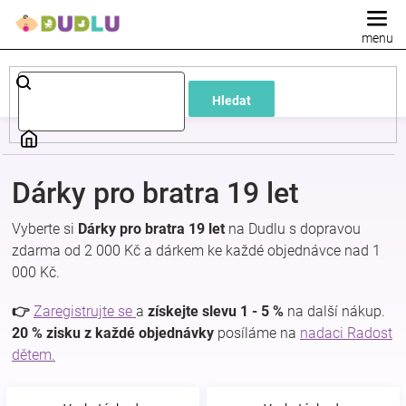
Přejít
na
obsah
Dětské
Hledat
a
kojenecké
Dárky pro bratra 19 let
oblečení
Vyberte si
Dárky pro bratra 19 let
na Dudlu s dopravou
zdarma od 2 000 Kč a dárkem ke každé objednávce nad 1
Pokojíček
000 Kč.
a
👉
Zaregistrujte se
a
získejte slevu 1 - 5 %
na další nákup.
20 % zisku z každé objednávky
posíláme na
nadaci Radost
dětem.
kojenecká
výbava