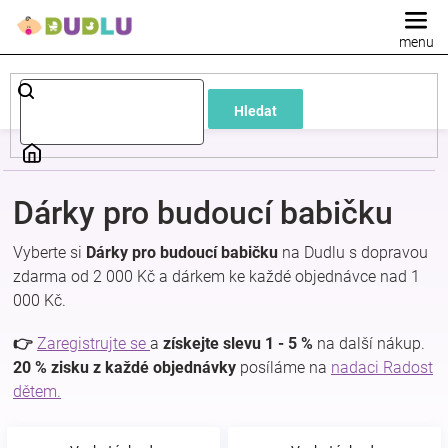
Přejít
na
obsah
Dětské
Hledat
a
kojenecké
Dárky pro budoucí babičku
oblečení
Vyberte si
Dárky pro budoucí babičku
na Dudlu s dopravou
zdarma od 2 000 Kč a dárkem ke každé objednávce nad 1
Pokojíček
000 Kč.
a
👉
Zaregistrujte se
a
získejte slevu 1 - 5 %
na další nákup.
20 % zisku z každé objednávky
posíláme na
nadaci Radost
dětem.
kojenecká
výbava