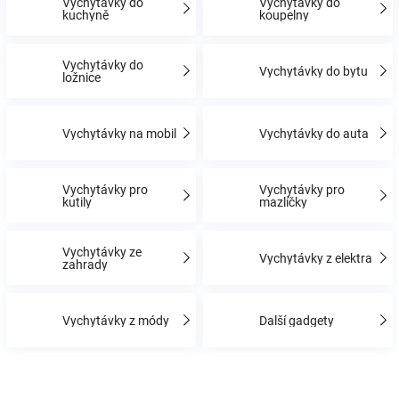
Vychytávky do
Vychytávky do
kuchyně
koupelny
Hračky
Vychytávky do
Vychytávky do bytu
ložnice
a
Vychytávky na mobil
Vychytávky do auta
zábava
pro
Vychytávky pro
Vychytávky pro
kutily
mazlíčky
děti
Vychytávky ze
Vychytávky z elektra
zahrady
Těhotenské
Vychytávky z módy
Další gadgety
oblečení
Novinky